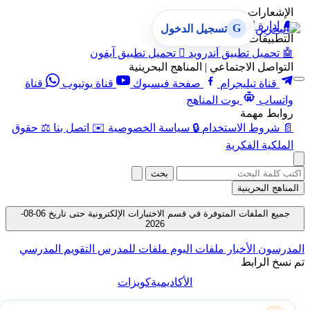
الإشعارات
🔔
إدارة الإشعارات
G
تسجيل الدخول
التطبيقات
🤖
تحميل تطبيق أندرويد

تحميل تطبيق آيفون
التواصل الاجتماعي | المناهج البحرينية
قناة تيليجرام
صفحة فيسبوك
قناة يوتيوب
قناة
واتساب
بوت المناهج
روابط مهمة
📄
شروط الاستخدام
🔒
سياسة الخصوصية
✉️
اتصل بنا
⚖️
حقوق
الملكية الفكرية
بحث
المناهج البحرينية
جميع الملفات المتوفرة في قسم الاختبارات الإلكترونية حتى تاريخ 06-08-
2026
المدرسون
الأخبار
ملفات اليوم
ملفات للمدرس
التقويم المدرسي
تم نسخ الرابط
الأكاديمية
كويزات