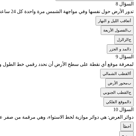
السؤال 8
تدور الأرض حول نفسها وفي مواجهة الشمس مرة واحدة كل 24 ساعة و ينتج عن ذلك
أ
تعاقب الليل و النهار
ب
الفصول الأربعة
ج
الزالزل
د
المد و الجزر
السؤال 9
لمعرفة موقع أي نقطة على سطح الأرض أن نحدد رقمي خط الطول و دائ
أ
القطب الشمالي
ب
محور الأرض
ج
القطب الجنوبي
د
الموقع الفلكي
السؤال 10
دوائر العرض: هي دوائر موازية لخط الاستواء، وهي مرقمة من صفر عند خط الاستواء، إلى 90 في الشمال (عند القطب الشمالي)
أ
خطأ
ب
صح