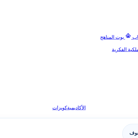
اب
بوت المناهج
لكية الفكرية
الأكاديمية
كويزات
فوف