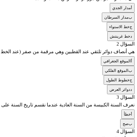
أ
مدار الجدي
ب
مدار السرطان
ج
خط الاستواء
د
خط غرينتش
السؤال 2
هي أنصاف دوائر تلتقي عند القطبين وهي مرقمة من صفر (عند الخط الذي يمر في غرينتش 
أ
الموقع الجغرافي
ب
الموقع الفلكي
ج
خطوط الطول
د
دوائر العرض
السؤال 3
نعرف السنة الكبيسة من السنة العادية عندما نقسم تاريخ السنة على 4 فاذا كان الحاصل عدداً صحيحا من دون كسور، تكون السنة كبيسة
أ
خطأ
ب
صح
السؤال 4