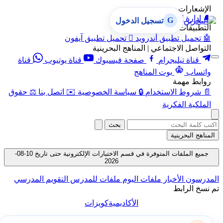
الإشعارات
🔔
إدارة الإشعارات
G
تسجيل الدخول
التطبيقات
🤖
تحميل تطبيق أندرويد

تحميل تطبيق آيفون
التواصل الاجتماعي | المناهج البحرينية
قناة تيليجرام
صفحة فيسبوك
قناة يوتيوب
قناة
واتساب
بوت المناهج
روابط مهمة
📄
شروط الاستخدام
🔒
سياسة الخصوصية
✉️
اتصل بنا
⚖️
حقوق
الملكية الفكرية
بحث
المناهج البحرينية
جميع الملفات المتوفرة في قسم الاختبارات الإلكترونية حتى تاريخ 10-08-
2026
المدرسون
الأخبار
ملفات اليوم
ملفات للمدرس
التقويم المدرسي
تم نسخ الرابط
الأكاديمية
كويزات