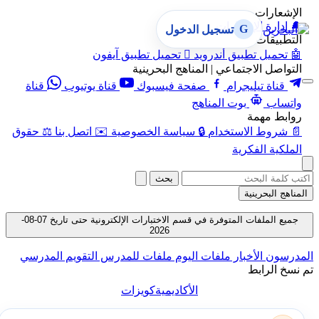
الإشعارات
🔔
إدارة الإشعارات
G
تسجيل الدخول
التطبيقات
🤖
تحميل تطبيق أندرويد

تحميل تطبيق آيفون
التواصل الاجتماعي | المناهج البحرينية
قناة تيليجرام
صفحة فيسبوك
قناة يوتيوب
قناة
واتساب
بوت المناهج
روابط مهمة
📄
شروط الاستخدام
🔒
سياسة الخصوصية
✉️
اتصل بنا
⚖️
حقوق
الملكية الفكرية
بحث
المناهج البحرينية
جميع الملفات المتوفرة في قسم الاختبارات الإلكترونية حتى تاريخ 07-08-
2026
المدرسون
الأخبار
ملفات اليوم
ملفات للمدرس
التقويم المدرسي
تم نسخ الرابط
الأكاديمية
كويزات