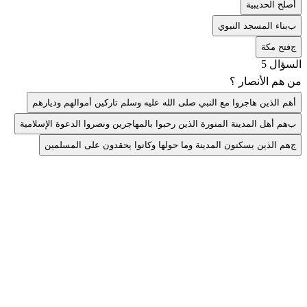
أ
صلح الحديبية
ب
بناء المسجد النبوي
ج
فتح مكة
السؤال 5
من هم الأنصار ؟
أ
هم الذين هاجروا مع النبي صلى الله عليه وسلم تاركين أموالهم وديارهم
ب
هم أهل المدينة المنورة الذين رحبوا بالمهاجرين ونصروا الدعوة الإسلامية
ج
هم الذين يسكنون المدينة وما حولها وكانوا يحقدون على المسلمين