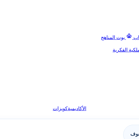
اب
بوت المناهج
لكية الفكرية
الأكاديمية
كويزات
فوف