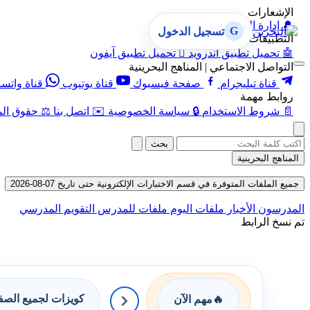
الإشعارات
🔔
إدارة الإشعارات
G
تسجيل الدخول
التطبيقات
🤖
تحميل تطبيق أندرويد

تحميل تطبيق آيفون
التواصل الاجتماعي | المناهج البحرينية
قناة تيليجرام
صفحة فيسبوك
قناة يوتيوب
قناة واتس
روابط مهمة
📄
شروط الاستخدام
🔒
سياسة الخصوصية
✉️
اتصل بنا
⚖️
حقوق الم
بحث
المناهج البحرينية
جميع الملفات المتوفرة في قسم الاختبارات الإلكترونية حتى تاريخ 07-08-2026
المدرسون
الأخبار
ملفات اليوم
ملفات للمدرس
التقويم المدرسي
تم نسخ الرابط
كويزات لجميع الص
🔥
مهم الآن