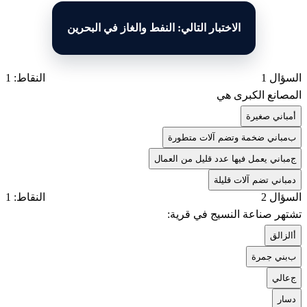
الاختبار التالي: النفط والغاز في البحرين
السؤال 1
النقاط: 1
المصانع الكبرى هي
أ
مباني صغيرة
ب
مباني ضخمة وتضم آلات متطورة
ج
مباني يعمل فيها عدد قليل من العمال
د
مباني تضم آلات قليلة
السؤال 2
النقاط: 1
تشتهر صناعة النسيج في قرية:
أ
الزالق
ب
بني جمرة
ج
عالي
د
سار