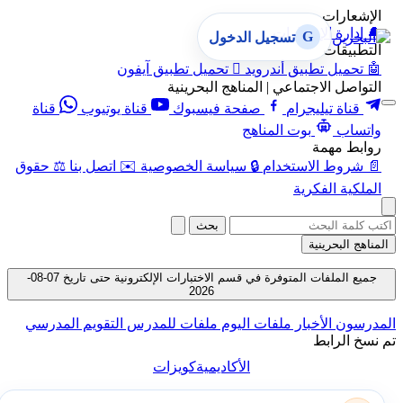
الإشعارات
🔔
إدارة الإشعارات
G
تسجيل الدخول
التطبيقات
🤖
تحميل تطبيق أندرويد

تحميل تطبيق آيفون
التواصل الاجتماعي | المناهج البحرينية
قناة تيليجرام
صفحة فيسبوك
قناة يوتيوب
قناة
واتساب
بوت المناهج
روابط مهمة
📄
شروط الاستخدام
🔒
سياسة الخصوصية
✉️
اتصل بنا
⚖️
حقوق
الملكية الفكرية
بحث
المناهج البحرينية
جميع الملفات المتوفرة في قسم الاختبارات الإلكترونية حتى تاريخ 07-08-
2026
المدرسون
الأخبار
ملفات اليوم
ملفات للمدرس
التقويم المدرسي
تم نسخ الرابط
الأكاديمية
كويزات