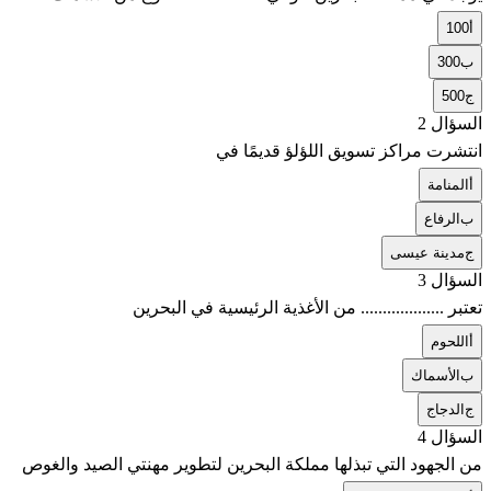
أ
100
ب
300
ج
500
السؤال 2
انتشرت مراكز تسويق اللؤلؤ قديمًا في
أ
المنامة
ب
الرفاع
ج
مدينة عيسى
السؤال 3
تعتبر ................... من الأغذية الرئيسية في البحرين
أ
اللحوم
ب
الأسماك
ج
الدجاج
السؤال 4
من الجهود التي تبذلها مملكة البحرين لتطوير مهنتي الصيد والغوص