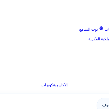
اب
بوت المناهج
لكية الفكرية
الأكاديمية
كويزات
فوف