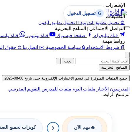
الإشعارات
🔔
إدارة الإشعارات
G
تسجيل الدخول
التطبيقات
🤖
تحميل تطبيق أندرويد

تحميل تطبيق آيفون
التواصل الاجتماعي | المناهج البحرينية
قناة تيليجرام
صفحة فيسبوك
قناة يوتيوب
قناة واتس
روابط مهمة
📄
شروط الاستخدام
🔒
سياسة الخصوصية
✉️
اتصل بنا
⚖️
حقوق الم
بحث
المناهج البحرينية
جميع الملفات المتوفرة في قسم الاختبارات الإلكترونية حتى تاريخ 06-08-2026
المدرسون
الأخبار
ملفات اليوم
ملفات للمدرس
التقويم المدرسي
تم نسخ الرابط
كويزات لجميع الص
🔥
مهم الآن