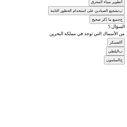
أ
تطوير ميناء المحرق
ب
تشجيع الصيادين على استخدام الحظور الثابتة
ج
جميع ما ذُكر صحيح
السؤال 5
من الأسماك التي توجد في مملكة البحرين
أ
الفسكر
ب
البلطي
ج
السلمون