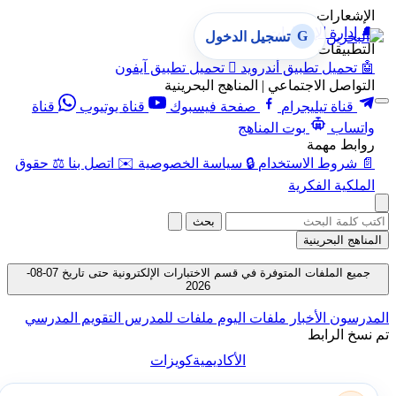
الإشعارات
🔔
إدارة الإشعارات
G
تسجيل الدخول
التطبيقات
🤖
تحميل تطبيق أندرويد

تحميل تطبيق آيفون
التواصل الاجتماعي | المناهج البحرينية
قناة تيليجرام
صفحة فيسبوك
قناة يوتيوب
قناة
واتساب
بوت المناهج
روابط مهمة
📄
شروط الاستخدام
🔒
سياسة الخصوصية
✉️
اتصل بنا
⚖️
حقوق
الملكية الفكرية
بحث
المناهج البحرينية
جميع الملفات المتوفرة في قسم الاختبارات الإلكترونية حتى تاريخ 07-08-
2026
المدرسون
الأخبار
ملفات اليوم
ملفات للمدرس
التقويم المدرسي
تم نسخ الرابط
الأكاديمية
كويزات