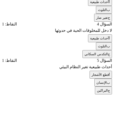
أ
أحداث طبيعية
ب
التلوث
ج
تغير ضار
السؤال 4
النقاط: 1
لا دخل للمخلوقات الحية في حدوثها
أ
أحداث طبيعية
ب
التلوث
ج
التكدس السكاني
السؤال 5
النقاط: 1
أحداث طبيعية تغير النظام البيئي
أ
قطع الأشجار
ب
الإنسان
ج
البراكين