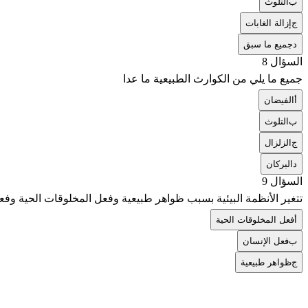
ب
التلوث
ج
إزالة الغابات
د
جميع ما سبق
السؤال 8
جميع ما يلي من الكوارث الطبيعية ما عدا
أ
الفيضان
ب
التلوث
ج
الزلزال
د
البركان
السؤال 9
تتغير الأنظمة البيئية بسبب ظواهر طبيعية وفعل المخلوقات الحية وفعل
أ
فعل المخلوقات الحية
ب
فعل الإنسان
ج
ظواهر طبيعية