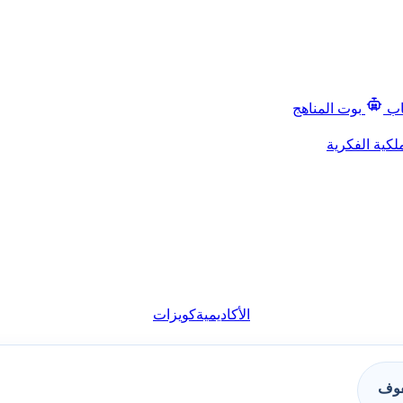
اب
بوت المناهج
لكية الفكرية
الأكاديمية
كويزات
فوف