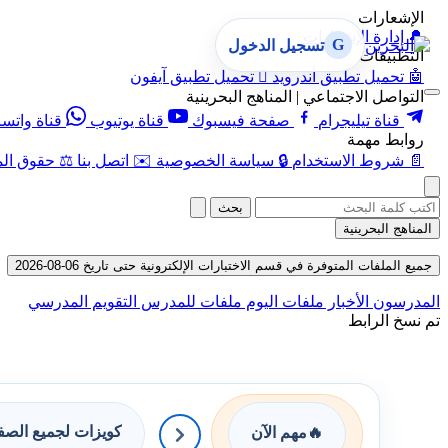
الإشعارات
🔔
إدارة الإشعارات
G
تسجيل الدخول
التطبيقات
🤖
تحميل تطبيق أندرويد

تحميل تطبيق آيفون
التواصل الاجتماعي | المناهج البحرينية
قناة تيليجرام
صفحة فيسبوك
قناة يوتيوب
قناة واتس
روابط مهمة
📄
شروط الاستخدام
🔒
سياسة الخصوصية
✉️
اتصل بنا
⚖️
حقوق الم
بحث
المناهج البحرينية
جميع الملفات المتوفرة في قسم الاختبارات الإلكترونية حتى تاريخ 06-08-2026
المدرسون
الأخبار
ملفات اليوم
ملفات للمدرس
التقويم المدرسي
تم نسخ الرابط
كويزات لجميع الص
🔥
مهم الآن