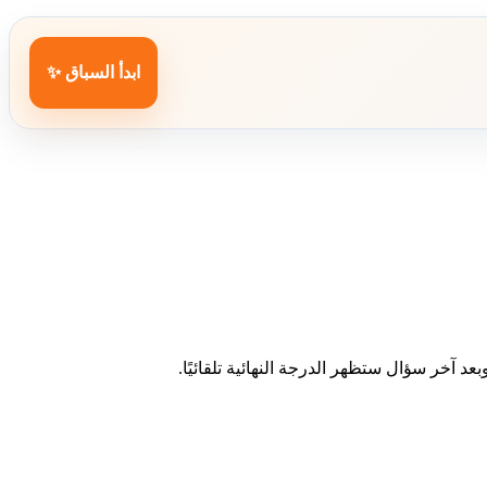
ابدأ السباق ✨
د آخر سؤال ستظهر الدرجة النهائية تلقائيًا.