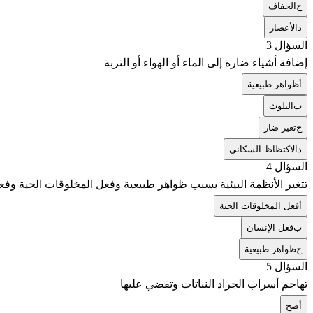
ج
الجفاف
د
الأعصار
السؤال 3
إضافة أشياء ضارة إلى الماء أو الهواء أو التربة
أ
ظواهر طبيعية
ب
التلوث
ج
تغير ضار
د
الاكتظاظ السكاني
السؤال 4
تتغير الأنظمة البيئية بسبب ظواهر طبيعية وفعل المخلوقات الحية وفع
أ
فعل المخلوقات الحية
ب
فعل الإنسان
ج
ظواهر طبيعية
السؤال 5
تهاجم أسراب الجراد النباتات وتقضي عليها
أ
صح