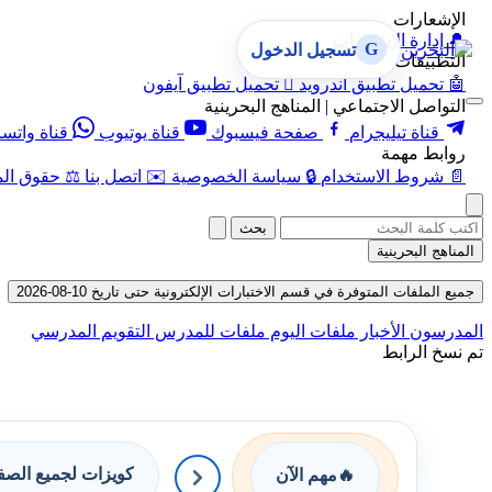
الإشعارات
🔔
إدارة الإشعارات
G
تسجيل الدخول
التطبيقات
🤖
تحميل تطبيق أندرويد

تحميل تطبيق آيفون
التواصل الاجتماعي | المناهج البحرينية
قناة تيليجرام
صفحة فيسبوك
قناة يوتيوب
قناة واتس
روابط مهمة
📄
شروط الاستخدام
🔒
سياسة الخصوصية
✉️
اتصل بنا
⚖️
حقوق الم
بحث
المناهج البحرينية
جميع الملفات المتوفرة في قسم الاختبارات الإلكترونية حتى تاريخ 10-08-2026
المدرسون
الأخبار
ملفات اليوم
ملفات للمدرس
التقويم المدرسي
تم نسخ الرابط
كويزات لجميع الص
🔥
مهم الآن