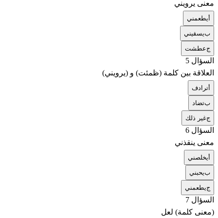
معنى يرويني
أ
يطعمني
ب
يسقيني
ج
عطشت
السؤال 5
العلاقة بين كلمة (ظمئت) و (يرويني)
أ
ترادف
ب
تضاد
ج
غير ذلك
السؤال 6
معنى ينقذني
أ
يخلصني
ب
يحبني
ج
يطعمني
السؤال 7
(معنى كلمة) لعل