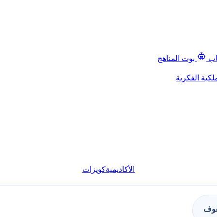
اب
بوت المناهج
لكية الفكرية
الأكاديمية
كويزات
فوف