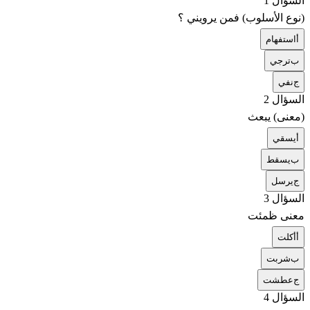
السؤال 1
(نوع الأسلوب) فمن يرويني ؟
أ
استفهام
ب
ترجي
ج
نفي
السؤال 2
(معنى) يبعث
أ
يسقي
ب
يسقط
ج
يرسل
السؤال 3
معنى ظمئت
أ
أكلت
ب
شربت
ج
عطشت
السؤال 4