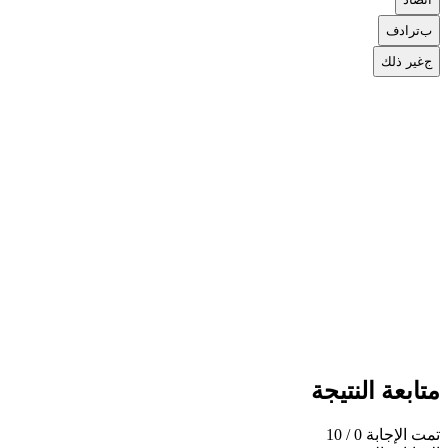
ب
ترادف
ج
غير ذلك
متابعة النتيجة
تمت الإجابة
0
/ 10