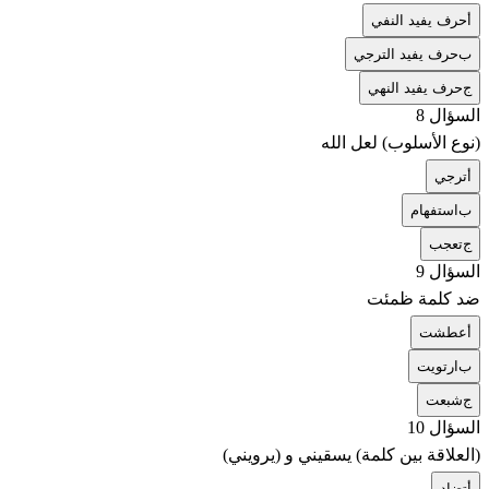
أ
حرف يفيد النفي
ب
حرف يفيد الترجي
ج
حرف يفيد النهي
السؤال 8
(نوع الأسلوب) لعل الله
أ
ترجي
ب
استفهام
ج
تعجب
السؤال 9
ضد كلمة ظمئت
أ
عطشت
ب
ارتويت
ج
شبعت
السؤال 10
(العلاقة بين كلمة) يسقيني و (يرويني)
أ
تضاد