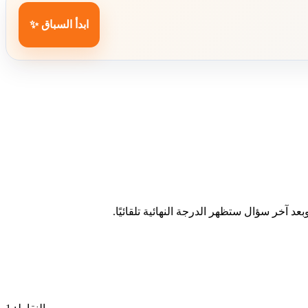
ابدأ السباق ✨
د آخر سؤال ستظهر الدرجة النهائية تلقائيًا.