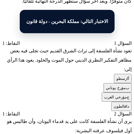
كان متوفرًا. وبعد آخر سؤال ستظهر الدرجة النهائية تلقائيًا.
الاختبار التالي: مملكة البحرين - دولة قانون
السؤال 1
النقاط: 1
تعود نشأة الفلسفة إلى تراث الشرق القديم حيث تجلى فيه بعض
مظاهر التفكير النظري الديني حول الموت والخلود. يعود هذا الرأي
إلى:
أ
ارسطو
ب
مؤرخ يوناني
ج
مؤرخي الغرب
د
افالطون
السؤال 2
النقاط: 1
يرى أن نشأة الفلسفة كانت على يد قدماء اليونان، وأن طاليس هو
أول فيلسوف عرفته البشرية: