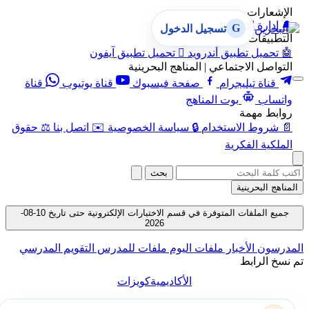
الإشعارات
🔔
إدارة الإشعارات
G
تسجيل الدخول
التطبيقات
🤖
تحميل تطبيق أندرويد

تحميل تطبيق آيفون
التواصل الاجتماعي | المناهج البحرينية
قناة تيليجرام
صفحة فيسبوك
قناة يوتيوب
قناة
واتساب
بوت المناهج
روابط مهمة
📄
شروط الاستخدام
🔒
سياسة الخصوصية
✉️
اتصل بنا
⚖️
حقوق
الملكية الفكرية
بحث
المناهج البحرينية
جميع الملفات المتوفرة في قسم الاختبارات الإلكترونية حتى تاريخ 10-08-
2026
المدرسون
الأخبار
ملفات اليوم
ملفات للمدرس
التقويم المدرسي
تم نسخ الرابط
الأكاديمية
كويزات