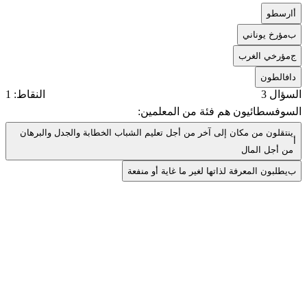
أ
ارسطو
ب
مؤرخ يوناني
ج
مؤرخي الغرب
د
افالطون
السؤال 3
النقاط: 1
السوفسطائيون هم فئة من المعلمين:
ينتقلون من مكان إلى آخر من أجل تعليم الشباب الخطابة والجدل والبرهان
أ
من أجل المال
ب
يطلبون المعرفة لذاتها لغير ما غاية أو منفعة