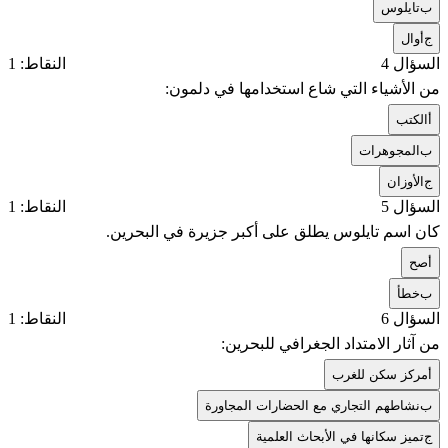
ب
تايلوس
ج
أوال
السؤال 4
النقاط: 1
من الأشياء التي شاع استخدامها في دلمون:
أ
الكتب
ب
المجوهرات
ج
الأوزان
السؤال 5
النقاط: 1
كان اسم تايلوس يطلق على أكبر جزيرة في البحرين.
أ
صح
ب
خطأ
السؤال 6
النقاط: 1
من آثار الامتداد الجغرافي للبحرين:
أ
مركز سكن للغرب
ب
نشاطهم التجاري مع الحضارات المجاورة
ج
تميز سكانها في الأبحاث العلمية