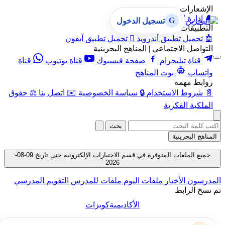
الإشعارات
🔔
إدارة الإشعارات
G
تسجيل الدخول
التطبيقات
🤖
تحميل تطبيق أندرويد

تحميل تطبيق آيفون
التواصل الاجتماعي | المناهج البحرينية
قناة تيليجرام
صفحة فيسبوك
قناة يوتيوب
قناة
واتساب
بوت المناهج
روابط مهمة
📄
شروط الاستخدام
🔒
سياسة الخصوصية
✉️
اتصل بنا
⚖️
حقوق
الملكية الفكرية
بحث
المناهج البحرينية
جميع الملفات المتوفرة في قسم الاختبارات الإلكترونية حتى تاريخ 09-08-
2026
المدرسون
الأخبار
ملفات اليوم
ملفات للمدرس
التقويم المدرسي
تم نسخ الرابط
الأكاديمية
كويزات