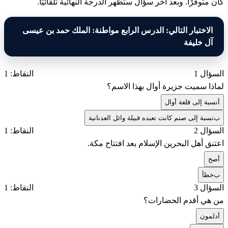
كان متوفرًا. وبعد آخر سؤال ستظهر الدرجة النهائية تلقائيًا.
الاختبار التالي: الدرس الرابع مواطنة: الملك حمد بن عيسى
آل خليفة
السؤال 1
النقاط: 1
لماذا سميت جزيرة أوال بهذا الاسم؟
أ
نسبة إلى قلعة أوال
ب
نسبة إلى صنم كانت تعبده قبيلة وائل العدنانية
السؤال 2
النقاط: 1
اعتنق أهل البحرين الإسلام بعد افتتاح مكة.
أ
صح
ب
خطأ
السؤال 3
النقاط: 1
من هي أقدم الحضارات؟
أ
دلمون