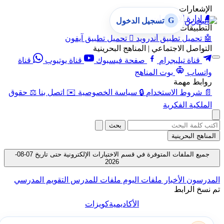
الإشعارات
🔔
إدارة الإشعارات
G
تسجيل الدخول
التطبيقات
🤖
تحميل تطبيق أندرويد

تحميل تطبيق آيفون
التواصل الاجتماعي | المناهج البحرينية
قناة تيليجرام
صفحة فيسبوك
قناة يوتيوب
قناة
واتساب
بوت المناهج
روابط مهمة
📄
شروط الاستخدام
🔒
سياسة الخصوصية
✉️
اتصل بنا
⚖️
حقوق
الملكية الفكرية
بحث
المناهج البحرينية
جميع الملفات المتوفرة في قسم الاختبارات الإلكترونية حتى تاريخ 07-08-
2026
المدرسون
الأخبار
ملفات اليوم
ملفات للمدرس
التقويم المدرسي
تم نسخ الرابط
الأكاديمية
كويزات