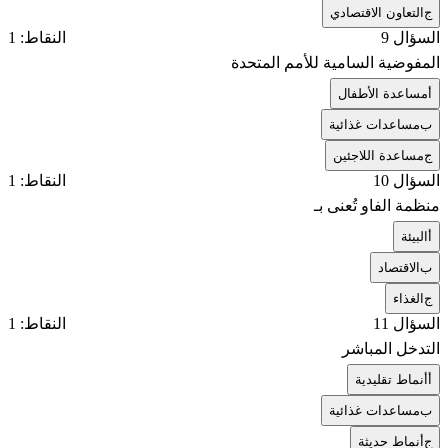
ج
التعاون الاقتصادي
السؤال 9
النقاط: 1
المفوضية السامية للأمم المتحدة
أ
مساعدة الأطفال
ب
مساعدات غذائية
ج
مساعدة اللاجئين
السؤال 10
النقاط: 1
منظمة الفاو تُعنى بـ
أ
البيئة
ب
الاقتصاد
ج
الغذاء
السؤال 11
النقاط: 1
التدخل المباشر
أ
أنماط تقليدية
ب
مساعدات غذائية
ج
أنماط حديثة