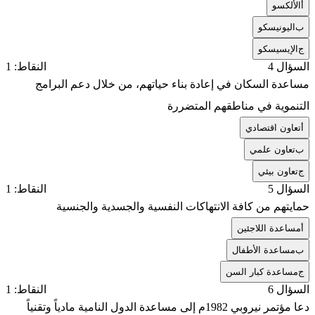
أ
الألكسو
ب
اليونيسكو
ج
الإيسيسكو
السؤال 4
النقاط: 1
مساعدة السكان في إعادة بناء حياتهم، من خلال دعم البرامج
التنموية في مناطقهم المتضررة
أ
تعاون اقتصادي
ب
تعاون علمي
ج
تعاون بيئي
السؤال 5
النقاط: 1
حمايتهم من كافة الانتهاكات النفسية والجسدية والجنسية
أ
مساعدة اللاجئين
ب
مساعدة الأطفال
ج
مساعدة كبار السن
السؤال 6
النقاط: 1
دعا مؤتمر نيروبي 1982م إلى مساعدة الدول النامية مادياً وتقنياً