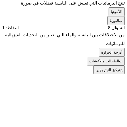
تنتج البرمائيات التي تعيش على اليابسة فضلات في صورة
أ
الأمونيا
ب
اليوريا
السؤال 8
النقاط: 1
من الاختلافات بين اليابسة والماء التي تعتبر من التحديات الفيزيائية
للبرمائيات
أ
درجة الحرارة
ب
الطحالب والأعشاب
ج
تركيز النيتروجين