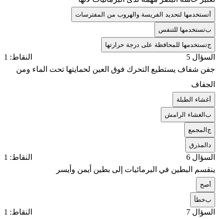
أ
تستخدمها لتحديد الفريسة والهروب من المفترسات
ب
تستخدمها للتنفس
ج
تستخدمها للمحافظة على درجة حرارتها
السؤال 5
النقاط: 1
جفن شفاف يستطيع التحرك فوق العين لحمايتها تحت الماء ومن
الجفاف
أ
غشاء الطبلة
ب
الغشاء الرامش
ج
المجمع
د
المذرق
السؤال 6
النقاط: 1
ينقسم البطين في البرمائيات إلى بطين أيمن وأيسر
أ
صح
ب
خطأ
السؤال 7
النقاط: 1