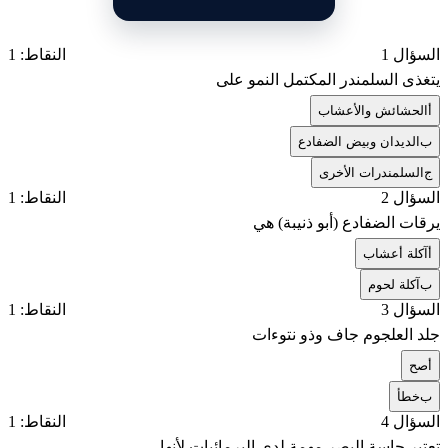
السؤال 1
النقاط: 1
يتغذى السلمندر المكتمل النمو على
أ
الحشائش والأعشاب
ب
الديدان وبيض الضفادع
ج
السلمندرات الأخرى
السؤال 2
النقاط: 1
يرقات الضفادع (أبو ذنيبة) هي
أ
آكلة أعشاب
ب
آكلة لحوم
السؤال 3
النقاط: 1
جلد العلجوم جاف وذو نتوءات
أ
صح
ب
خطأ
السؤال 4
النقاط: 1
تعتبر حاسة البصر مهمة لدى البرمائيات لأنها