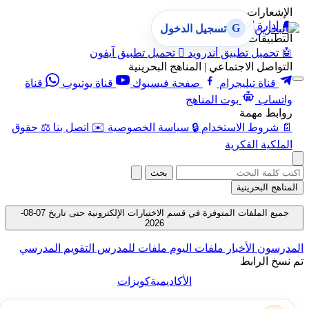
الإشعارات
🔔
إدارة الإشعارات
G
تسجيل الدخول
التطبيقات
🤖
تحميل تطبيق أندرويد

تحميل تطبيق آيفون
التواصل الاجتماعي | المناهج البحرينية
قناة تيليجرام
صفحة فيسبوك
قناة يوتيوب
قناة
واتساب
بوت المناهج
روابط مهمة
📄
شروط الاستخدام
🔒
سياسة الخصوصية
✉️
اتصل بنا
⚖️
حقوق
الملكية الفكرية
بحث
المناهج البحرينية
جميع الملفات المتوفرة في قسم الاختبارات الإلكترونية حتى تاريخ 07-08-
2026
المدرسون
الأخبار
ملفات اليوم
ملفات للمدرس
التقويم المدرسي
تم نسخ الرابط
الأكاديمية
كويزات