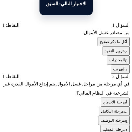
الاختبار التالي: السبق
السؤال 1
النقاط: 1
من مصادر غسل الأموال:
أ
كل ما ذكر صحيح
ب
تزوير النقود
ج
المخدرات
د
التهريب
السؤال 2
النقاط: 1
في أي مرحلة من مراحل غسل الأموال يتم إيداع الأموال القذرة غير
الشرعية في النظام المالي؟
أ
مرحلة الاندماج
ب
مرحلة التكامل
ج
مرحلة التوظيف
د
مرحلة التغطية