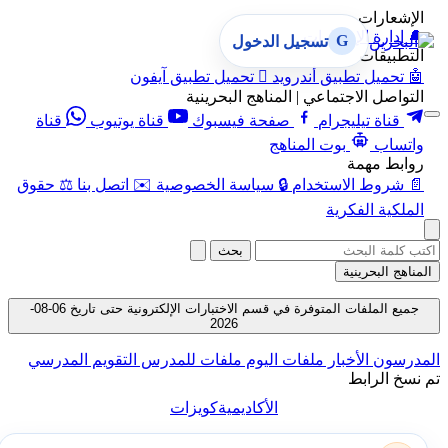
الإشعارات
🔔
إدارة الإشعارات
G
تسجيل الدخول
التطبيقات
🤖
تحميل تطبيق أندرويد

تحميل تطبيق آيفون
التواصل الاجتماعي | المناهج البحرينية
قناة تيليجرام
صفحة فيسبوك
قناة يوتيوب
قناة
واتساب
بوت المناهج
روابط مهمة
📄
شروط الاستخدام
🔒
سياسة الخصوصية
✉️
اتصل بنا
⚖️
حقوق
الملكية الفكرية
بحث
المناهج البحرينية
جميع الملفات المتوفرة في قسم الاختبارات الإلكترونية حتى تاريخ 06-08-
2026
المدرسون
الأخبار
ملفات اليوم
ملفات للمدرس
التقويم المدرسي
تم نسخ الرابط
الأكاديمية
كويزات