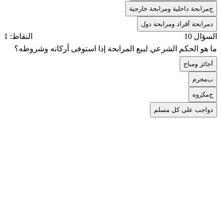
ج
مرابحة داخلية ومرابحة خارجية
د
مرابحة أفراد ومرابحة دول
السؤال 10
النقاط: 1
ما هو الحكم الشرعي لبيع المرابحة إذا استوفى أركانه وشروطه؟
أ
جائز ومباح
ب
محرم
ج
مكروه
د
واجب على كل مسلم