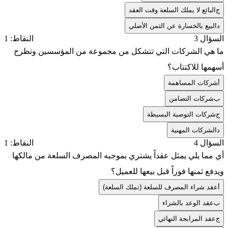
ج
البائع لا يملك السلعة وقت العقد
د
البيع بالخسارة عن الثمن الأصلي
السؤال 3
النقاط: 1
ما هي الشركات التي تتشكل من مجموعة من المؤسسين وتطرح
أسهمها للاكتتاب؟
أ
شركات المساهمة
ب
شركات التضامن
ج
شركات التوصية البسيطة
د
الشركات المهنية
السؤال 4
النقاط: 1
أي مما يلي يمثل عقداً يشتري بموجبه المصرف السلعة من مالكها
ويدفع ثمنها فوراً قبل بيعها للعميل؟
أ
عقد شراء المصرف للسلعة (تملك السلعة)
ب
عقد الوعد بالشراء
ج
عقد المرابحة النهائي