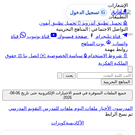
الإشعارات
🔔
إدارة الإشعارات
G
تسجيل الدخول
التطبيقات
🤖
تحميل تطبيق أندرويد

تحميل تطبيق آيفون
التواصل الاجتماعي | المناهج البحرينية
قناة تيليجرام
صفحة فيسبوك
قناة يوتيوب
قناة
واتساب
بوت المناهج
روابط مهمة
📄
شروط الاستخدام
🔒
سياسة الخصوصية
✉️
اتصل بنا
⚖️
حقوق
الملكية الفكرية
بحث
المناهج البحرينية
جميع الملفات المتوفرة في قسم الاختبارات الإلكترونية حتى تاريخ 06-08-
2026
المدرسون
الأخبار
ملفات اليوم
ملفات للمدرس
التقويم المدرسي
تم نسخ الرابط
الأكاديمية
كويزات