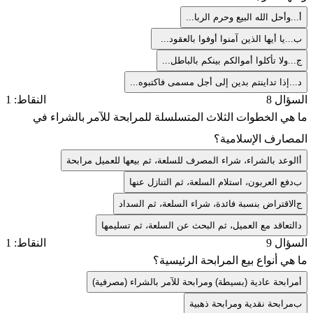
أ
...وأحل الله البيع وحرم الربا...
ب
...يا أيها الذين آمنوا أوفوا بالعقود...
ج
...ولا تأكلوا أموالكم بينكم بالباطل...
د
...إذا تداينتم بدين إلى أجل مسمى فاكتبوه...
السؤال 8
النقاط: 1
ما هي الخطوات الثلاث المتسلسلة للمرابحة للآمر بالشراء في
المصارف الإسلامية؟
أ
الوعد بالشراء، شراء المصرف للسلعة، ثم بيعها للعميل مرابحة
ب
دفع العربون، استلام السلعة، ثم التنازل عنها
ج
الاقتراض بنسبة فائدة، شراء السلعة، ثم السداد
د
التعاقد مع العميل، ثم البحث عن السلعة، ثم تسليمها
السؤال 9
النقاط: 1
ما هي أنواع بيع المرابحة الرئيسية؟
أ
مرابحة عادية (بسيطة) ومرابحة للآمر بالشراء (مصرفية)
ب
مرابحة نقدية ومرابحة ذهبية