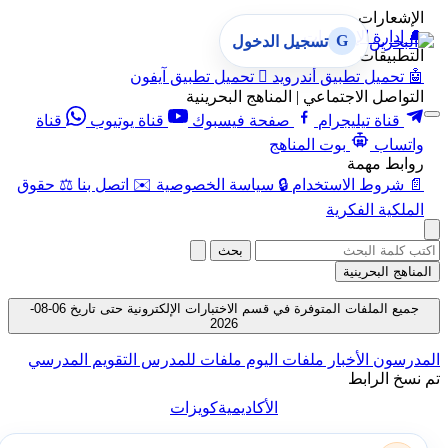
الإشعارات
🔔
إدارة الإشعارات
G
تسجيل الدخول
التطبيقات
🤖
تحميل تطبيق أندرويد

تحميل تطبيق آيفون
التواصل الاجتماعي | المناهج البحرينية
قناة تيليجرام
صفحة فيسبوك
قناة يوتيوب
قناة
واتساب
بوت المناهج
روابط مهمة
📄
شروط الاستخدام
🔒
سياسة الخصوصية
✉️
اتصل بنا
⚖️
حقوق
الملكية الفكرية
بحث
المناهج البحرينية
جميع الملفات المتوفرة في قسم الاختبارات الإلكترونية حتى تاريخ 06-08-
2026
المدرسون
الأخبار
ملفات اليوم
ملفات للمدرس
التقويم المدرسي
تم نسخ الرابط
الأكاديمية
كويزات