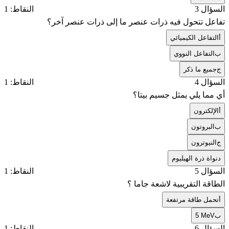
السؤال 3
النقاط: 1
تفاعل تتحول فيه ذرات عنصر ما إلى ذرات عنصر آخر؟
أ
التفاعل الكيميائي
ب
التفاعل النووي
ج
جميع ما ذكر
السؤال 4
النقاط: 1
أي مما يلي يمثل جسيم بيتا؟
أ
الإلكترون
ب
البروتون
ج
النيوترون
د
نواة ذرة الهيليوم
السؤال 5
النقاط: 1
الطاقة التقريبية لاشعة جاما ؟
أ
تحمل طاقة مرتفعة
ب
5 MeV
السؤال 6
النقاط: 1