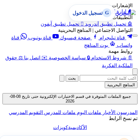
الإشعارات
🔔
إدارة الإشعارات
G
تسجيل الدخول
التطبيقات
🤖
تحميل تطبيق أندرويد

تحميل تطبيق آيفون
التواصل الاجتماعي | المناهج البحرينية
قناة تيليجرام
صفحة فيسبوك
قناة يوتيوب
قناة
واتساب
بوت المناهج
روابط مهمة
📄
شروط الاستخدام
🔒
سياسة الخصوصية
✉️
اتصل بنا
⚖️
حقوق
الملكية الفكرية
بحث
المناهج البحرينية
جميع الملفات المتوفرة في قسم الاختبارات الإلكترونية حتى تاريخ 08-08-
2026
المدرسون
الأخبار
ملفات اليوم
ملفات للمدرس
التقويم المدرسي
تم نسخ الرابط
الأكاديمية
كويزات