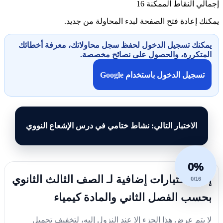
إجمالي النقاط الممكنة
16
يمكنك إعادة فتح الصفحة لبدء المحاولة من جديد.
يمكنك تسجيل الدخول لحفظ سجل محاولاتك، معرفة أخطائك
المتكررة، والحصول على نصائح مخصصة.
تسجيل الدخول باستخدام Google
الاختبار التالي: نشاط ختامي في درس الإشعاع النووي
0%
إليك اختبارات إضافية لـ الصف الثالث الثانوي
0/16
بحسب الفصل الثاني والمادة كيمياء
لا يتم عرض هذا الجزء إلا عند النزول إليه، لتخفيف تحميل