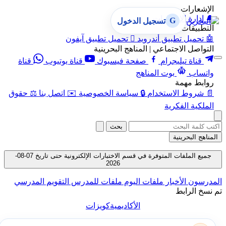
الإشعارات
🔔
إدارة الإشعارات
G
تسجيل الدخول
التطبيقات
🤖
تحميل تطبيق أندرويد

تحميل تطبيق آيفون
التواصل الاجتماعي | المناهج البحرينية
قناة تيليجرام
صفحة فيسبوك
قناة يوتيوب
قناة
واتساب
بوت المناهج
روابط مهمة
📄
شروط الاستخدام
🔒
سياسة الخصوصية
✉️
اتصل بنا
⚖️
حقوق
الملكية الفكرية
بحث
المناهج البحرينية
جميع الملفات المتوفرة في قسم الاختبارات الإلكترونية حتى تاريخ 07-08-
2026
المدرسون
الأخبار
ملفات اليوم
ملفات للمدرس
التقويم المدرسي
تم نسخ الرابط
الأكاديمية
كويزات