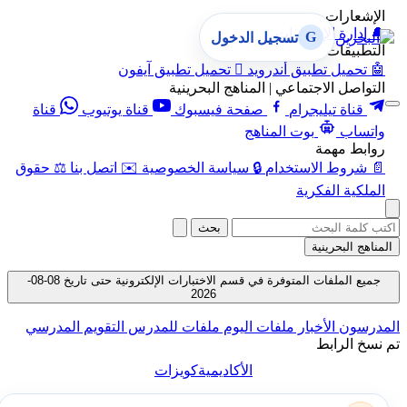
الإشعارات
🔔
إدارة الإشعارات
G
تسجيل الدخول
التطبيقات
🤖
تحميل تطبيق أندرويد

تحميل تطبيق آيفون
التواصل الاجتماعي | المناهج البحرينية
قناة تيليجرام
صفحة فيسبوك
قناة يوتيوب
قناة
واتساب
بوت المناهج
روابط مهمة
📄
شروط الاستخدام
🔒
سياسة الخصوصية
✉️
اتصل بنا
⚖️
حقوق
الملكية الفكرية
بحث
المناهج البحرينية
جميع الملفات المتوفرة في قسم الاختبارات الإلكترونية حتى تاريخ 08-08-
2026
المدرسون
الأخبار
ملفات اليوم
ملفات للمدرس
التقويم المدرسي
تم نسخ الرابط
الأكاديمية
كويزات