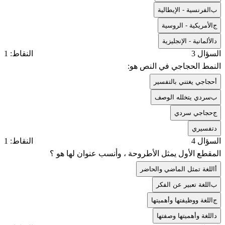
ب
الفرنسية - الإيطالية
ج
الأمريكية - الروسية
د
الألمانية - الإنجليزية
السؤال 3
النقاط: 1
النمط الحجاجي في النص هو:
أ
حجاجي يغتني بالتفسير
ب
سردي يتخلله الوصف
ج
حجاجي سردي
د
تفسيري
السؤال 4
النقاط: 1
المقطع الأول يمثل الأطروحة ، وأنسب عنوان لها هو ؟
أ
اللغة تمثل الماضي والحاضر
ب
اللغة تعبير عن الفكر
ج
اللغة ووظيفتها وأهميتها
د
اللغة وأهميتها وصفتها