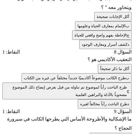
ويتحاور معه " ؟
أ
كل الإجابات صحيحة
ب
الإلمام بمعارف الحياة وعلومها
ج
الإحاطة بفهم واضح واقعي للحياة
د
كشف أسرار ومعارف الوجود
السؤال 8
النقاط: 1
التعقيب الأكاديمي هو ؟
أ
كل ما ذكر صحيحاً
ب
طرح الكاتب موضوعاً أكاديميًا جديداً مختلفاً عن غيره من الكتاب
طرح الباحث رأياً لموضوع تم تناوله من قبل بغرض إيضاح ذلك الموضوع
ج
مصحوباً بالأدلة والبراهين العلمية
د
طرح الباحث رأياً مخالفاً لغيره
السؤال 9
النقاط: 1
ما الإشكالية والأطروحة الأساس التي يطرحها الكاتب في سيرورة
الحجاج ؟