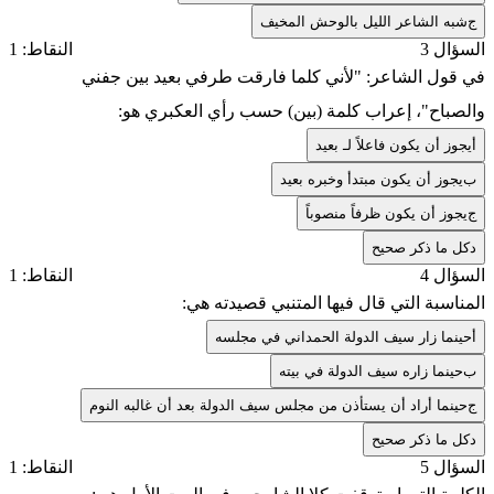
ج
شبه الشاعر الليل بالوحش المخيف
السؤال 3
النقاط: 1
في قول الشاعر: "لأني كلما فارقت طرفي بعيد بين جفني
والصباح"، إعراب كلمة (بين) حسب رأي العكبري هو:
أ
يجوز أن يكون فاعلاً لـ بعيد
ب
يجوز أن يكون مبتدأ وخبره بعيد
ج
يجوز أن يكون ظرفاً منصوباً
د
كل ما ذكر صحيح
السؤال 4
النقاط: 1
المناسبة التي قال فيها المتنبي قصيدته هي:
أ
حينما زار سيف الدولة الحمداني في مجلسه
ب
حينما زاره سيف الدولة في بيته
ج
حينما أراد أن يستأذن من مجلس سيف الدولة بعد أن غالبه النوم
د
كل ما ذكر صحيح
السؤال 5
النقاط: 1