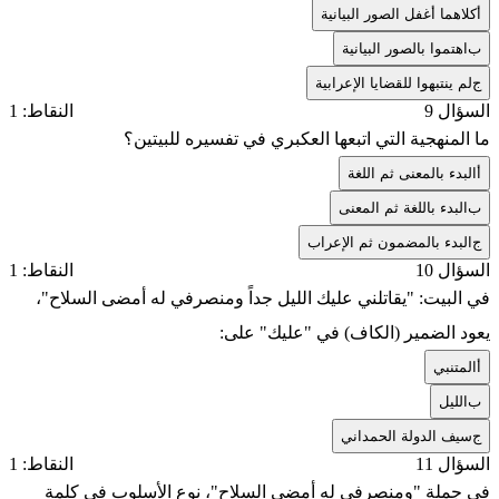
أ
كلاهما أغفل الصور البيانية
ب
اهتموا بالصور البيانية
ج
لم ينتبهوا للقضايا الإعرابية
السؤال 9
النقاط: 1
ما المنهجية التي اتبعها العكبري في تفسيره للبيتين؟
أ
البدء بالمعنى ثم اللغة
ب
البدء باللغة ثم المعنى
ج
البدء بالمضمون ثم الإعراب
السؤال 10
النقاط: 1
في البيت: "يقاتلني عليك الليل جداً ومنصرفي له أمضى السلاح"،
يعود الضمير (الكاف) في "عليك" على:
أ
المتنبي
ب
الليل
ج
سيف الدولة الحمداني
السؤال 11
النقاط: 1
في جملة "ومنصرفي له أمضى السلاح"، نوع الأسلوب في كلمة