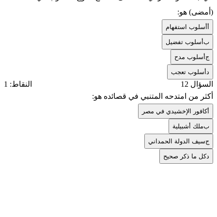
(أمضى) هو:
أ
أسلوب استفهام
ب
أسلوب تفضيل
ج
أسلوب مدح
د
أسلوب تعجب
السؤال 12
النقاط: 1
أكثر من امتدحه المتنبي في قصائده هو:
أ
كافور الإخشيدي في مصر
ب
ملك أشبيلية
ج
سيف الدولة الحمداني
د
كل ما ذكر صحيح