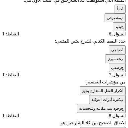
الكلمة التي استوقفت كلا الشارحين في البيت الأول هي:
أ
جداً
ب
منصرفي
ج
بعيد
السؤال 6
النقاط: 1
حدد النمط الكتابي لشرح بيتين للمتنبي:
أ
حجاجي
ب
تفسيري
ج
وصفي
السؤال 7
النقاط: 1
من مؤشرات التفسير:
أ
تكرار الفعل المضارع يجوز
ب
كثرة أدوات التوكيد
ج
وجود بنية مكانية وشخصيات
السؤال 8
النقاط: 1
الاتفاق الصحيح بين كلا الشارحين هو: