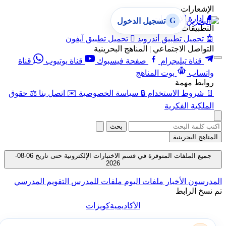
الإشعارات
🔔
إدارة الإشعارات
G
تسجيل الدخول
التطبيقات
🤖
تحميل تطبيق أندرويد

تحميل تطبيق آيفون
التواصل الاجتماعي | المناهج البحرينية
قناة تيليجرام
صفحة فيسبوك
قناة يوتيوب
قناة
واتساب
بوت المناهج
روابط مهمة
📄
شروط الاستخدام
🔒
سياسة الخصوصية
✉️
اتصل بنا
⚖️
حقوق
الملكية الفكرية
بحث
المناهج البحرينية
جميع الملفات المتوفرة في قسم الاختبارات الإلكترونية حتى تاريخ 06-08-
2026
المدرسون
الأخبار
ملفات اليوم
ملفات للمدرس
التقويم المدرسي
تم نسخ الرابط
الأكاديمية
كويزات