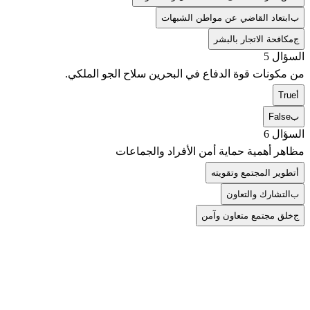
ب
ابتعاد القاضي عن مواطن الشبهات
ج
مكافحة الاتجار بالبشر
السؤال 5
من مكونات قوة الدفاع في البحرين سلاح الجو الملكي.
أ
True
ب
False
السؤال 6
مظاهر أهمية حماية أمن الأفراد والجماعات
أ
تطوير المجتمع وتقويته
ب
التشارك والتعاون
ج
خلق مجتمع متعاون وآمن