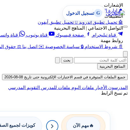
الإشعارات
🔔
إدارة الإشعارات
G
تسجيل الدخول
التطبيقات
🤖
تحميل تطبيق أندرويد

تحميل تطبيق آيفون
التواصل الاجتماعي | المناهج البحرينية
قناة تيليجرام
صفحة فيسبوك
قناة يوتيوب
قناة واتس
روابط مهمة
📄
شروط الاستخدام
🔒
سياسة الخصوصية
✉️
اتصل بنا
⚖️
حقوق الم
بحث
المناهج البحرينية
جميع الملفات المتوفرة في قسم الاختبارات الإلكترونية حتى تاريخ 08-08-2026
المدرسون
الأخبار
ملفات اليوم
ملفات للمدرس
التقويم المدرسي
تم نسخ الرابط
كويزات لجميع الص
🔥
مهم الآن