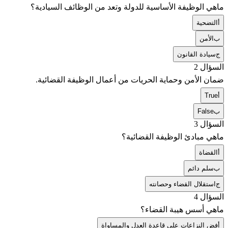
ماهي الوظيفة الأساسية للدولة وتعد من الوظائف السيادية؟
أ
التضحية
ب
الأمن
ج
سيادة القانون
السؤال 2
ضمان الأمن وحماية الحريات من أعمال الوظيفة القضائية.
أ
True
ب
False
السؤال 3
ماهي مبادئ الوظيفة القضائية؟
أ
القضاة
ب
سلم دائم
ج
استقلال القضاء وحصانته
السؤال 4
ماهي أسس هيبة القضاء؟
أ
فض النزاعات على قاعدة العدل والمساواة