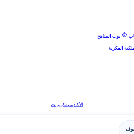
اب
بوت المناهج
لكية الفكرية
الأكاديمية
كويزات
فوف