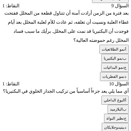
السؤال 9
النقاط: 1
بعد فترة من الزمن أرادت آمنة أن تتناول قطعة من المخلل ففتحت
غطاء العلبة ونسيت أن تغلقه، ثم عادت للأم لعلبة المخلل بعد أيام
فوجدت أن البكتيريا قد نمت على المخلل. برأيك ما سبب فساد
المخلل رغم حموضته العالية؟
أ
نمو الطلائعيات
ب
نمو البكتيريا
ج
نمو البدائيات
د
نمو الفطريات
السؤال 10
النقاط: 1
أي مما يلي يعد جزءاً أساسياً من تركيب الجدار الخلوي في البكتيريا؟
أ
البوغ الداخلي
ب
البلازميد
ج
نظير النواة
د
ببتيدوجلايكان