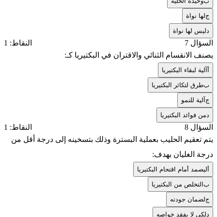
ب
وحيدة الخلية
ج
لها نواة
د
ليس لها نواة
السؤال 7
النقاط: 1
يصنف الانقسام الثنائي والاقتران في البكتيريا كـ:
أ
آلية لبقاء البكتيريا
ب
طرق لتكاثر البكتيريا
ج
آلية للنمو
د
من فوائد البكتيريا
السؤال 8
النقاط: 1
يتم تعقيم الحليب بعملية البسترة وذلك بتسخينه إلى درجة أقل من
درجة الغليان بهدف:
أ
ليصمد أمام اقتحام البكتيريا
ب
التخلص من البكتيريا
ج
لضمان جودته
د
لكي لا يفقد خواصه