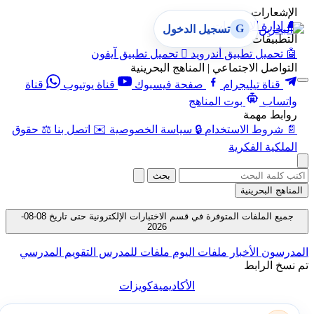
الإشعارات
🔔
إدارة الإشعارات
G
تسجيل الدخول
التطبيقات
🤖
تحميل تطبيق أندرويد

تحميل تطبيق آيفون
التواصل الاجتماعي | المناهج البحرينية
قناة تيليجرام
صفحة فيسبوك
قناة يوتيوب
قناة
واتساب
بوت المناهج
روابط مهمة
📄
شروط الاستخدام
🔒
سياسة الخصوصية
✉️
اتصل بنا
⚖️
حقوق
الملكية الفكرية
بحث
المناهج البحرينية
جميع الملفات المتوفرة في قسم الاختبارات الإلكترونية حتى تاريخ 08-08-
2026
المدرسون
الأخبار
ملفات اليوم
ملفات للمدرس
التقويم المدرسي
تم نسخ الرابط
الأكاديمية
كويزات