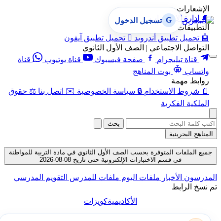
الإشعارات
🔔
إدارة الإشعارات
G
تسجيل الدخول
التطبيقات
🤖
تحميل تطبيق أندرويد

تحميل تطبيق آيفون
التواصل الاجتماعي | الصف الأول الثانوي
قناة تيليجرام
صفحة فيسبوك
قناة يوتيوب
قناة
واتساب
بوت المناهج
روابط مهمة
📄
شروط الاستخدام
🔒
سياسة الخصوصية
✉️
اتصل بنا
⚖️
حقوق
الملكية الفكرية
بحث
المناهج البحرينية
جميع الملفات المتوفرة بحسب الصف الأول الثانوي في مادة التربية للمواطنة
في قسم الاختبارات الإلكترونية حتى تاريخ 08-08-2026
المدرسون
الأخبار
ملفات اليوم
ملفات للمدرس
التقويم المدرسي
تم نسخ الرابط
الأكاديمية
كويزات