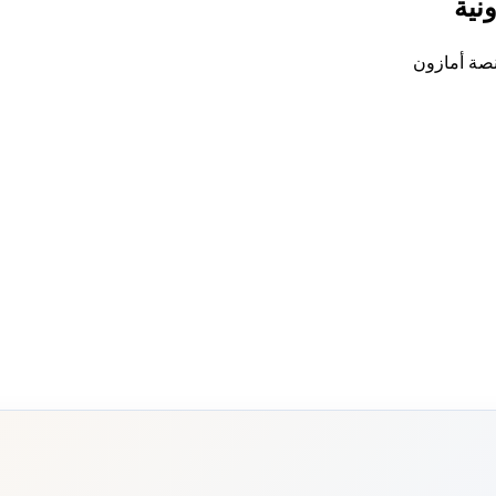
نية
منصة أمازون