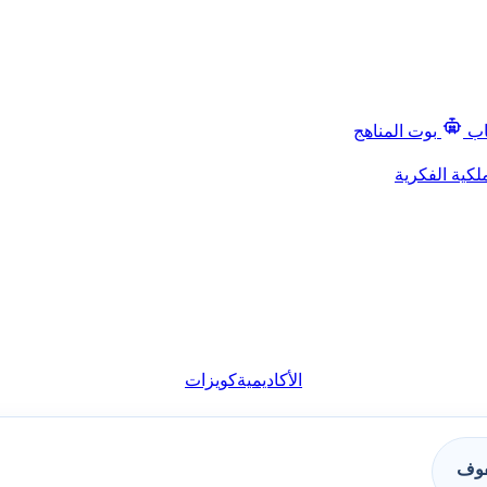
اب
بوت المناهج
لكية الفكرية
الأكاديمية
كويزات
فوف