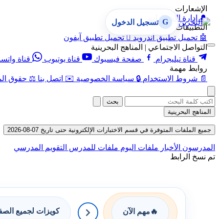
الإشعارات
🔔
إدارة الإشعارات
G
تسجيل الدخول
التطبيقات
🤖
تحميل تطبيق أندرويد

تحميل تطبيق آيفون
التواصل الاجتماعي | المناهج البحرينية
قناة تيليجرام
صفحة فيسبوك
قناة يوتيوب
قناة واتس
روابط مهمة
📄
شروط الاستخدام
🔒
سياسة الخصوصية
✉️
اتصل بنا
⚖️
حقوق الم
بحث
المناهج البحرينية
جميع الملفات المتوفرة في قسم الاختبارات الإلكترونية حتى تاريخ 07-08-2026
المدرسون
الأخبار
ملفات اليوم
ملفات للمدرس
التقويم المدرسي
تم نسخ الرابط
كويزات لجميع الص
🔥
مهم الآن