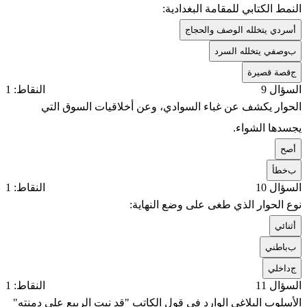
النمط الكتابي للمقامة البغدادية:
أ
سردي يتخلله الوصف والحجاج
ب
وصفي يتخلله السرد
ج
قصة قصيرة
السؤال 9
النقاط: 1
الحوار يكشف عن غباء السوادي، وعن أخلاقيات السوق التي
يجسدها الشواء.
أ
صح
ب
خطأ
السؤال 10
النقاط: 1
نوع الحوار الذي طغى على وضع النهاية:
أ
ثنائي
ب
باطني
ج
داخلي
السؤال 11
النقاط: 1
الأسلوب البلاغي الوارد في قول الكاتب "قد نبت الربيع على دمنته"