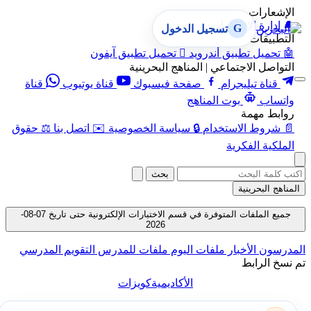
الإشعارات
🔔
إدارة الإشعارات
G
تسجيل الدخول
التطبيقات
🤖
تحميل تطبيق أندرويد

تحميل تطبيق آيفون
التواصل الاجتماعي | المناهج البحرينية
قناة تيليجرام
صفحة فيسبوك
قناة يوتيوب
قناة
واتساب
بوت المناهج
روابط مهمة
📄
شروط الاستخدام
🔒
سياسة الخصوصية
✉️
اتصل بنا
⚖️
حقوق
الملكية الفكرية
بحث
المناهج البحرينية
جميع الملفات المتوفرة في قسم الاختبارات الإلكترونية حتى تاريخ 07-08-
2026
المدرسون
الأخبار
ملفات اليوم
ملفات للمدرس
التقويم المدرسي
تم نسخ الرابط
الأكاديمية
كويزات