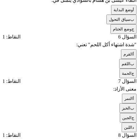
التقاء عيسى بن هشام بالسوادي يتمثل في:
أ
وضع البداية
ب
سياق التحول
ج
وضع الختام
السؤال 6
النقاط: 1
"شدة اشتهاء أكل اللحم" تعني:
أ
القرم
ب
اللقم
ج
الحمة
السؤال 7
النقاط: 1
معنى الأزاذ:
أ
التمر
ب
الخبز
ج
الجبن
د
اللبن
السؤال 8
النقاط: 1