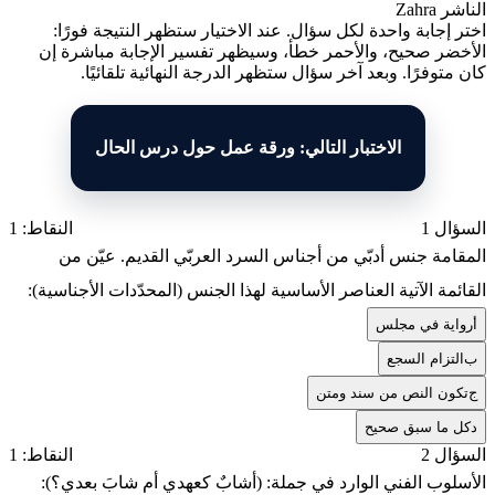
الناشر
Zahra
اختر إجابة واحدة لكل سؤال. عند الاختيار ستظهر النتيجة فورًا:
الأخضر صحيح، والأحمر خطأ، وسيظهر تفسير الإجابة مباشرة إن
كان متوفرًا. وبعد آخر سؤال ستظهر الدرجة النهائية تلقائيًا.
الاختبار التالي: ورقة عمل حول درس الحال
السؤال 1
النقاط: 1
المقامة جنس أدبّي من أجناس السرد العربّي القديم. عيّن من
القائمة الآتية العناصر الأساسية لهذا الجنس (المحدّدات الأجناسية):
أ
رواية في مجلس
ب
التزام السجع
ج
تكون النص من سند ومتن
د
كل ما سبق صحيح
السؤال 2
النقاط: 1
الأسلوب الفني الوارد في جملة: (أشابٌ كعهدي أم شابَ بعدي؟):