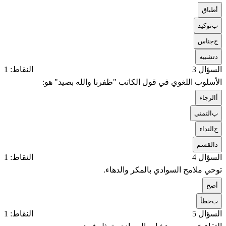
أ
طباق
ب
توكيد
ج
جناس
د
تشبيه
السؤال 3
النقاط: 1
الأسلوب اللغوي في قول الكاتب "ظفرنا والله بصيد" هو:
أ
الرجاء
ب
التمني
ج
النداء
د
القسم
السؤال 4
النقاط: 1
توحي ملامح السوادي بالمكر والدهاء.
أ
صح
ب
خطأ
السؤال 5
النقاط: 1