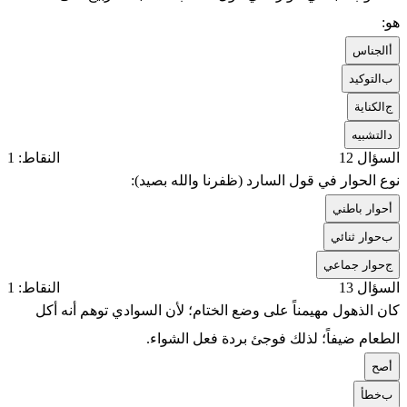
هو:
أ
الجناس
ب
التوكيد
ج
الكناية
د
التشبيه
السؤال 12
النقاط: 1
نوع الحوار في قول السارد (ظفرنا والله بصيد):
أ
حوار باطني
ب
حوار ثنائي
ج
حوار جماعي
السؤال 13
النقاط: 1
كان الذهول مهيمناً على وضع الختام؛ لأن السوادي توهم أنه أكل
الطعام ضيفاً؛ لذلك فوجئ بردة فعل الشواء.
أ
صح
ب
خطأ