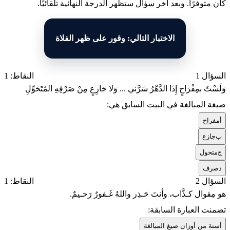
كان متوفرًا. وبعد آخر سؤال ستظهر الدرجة النهائية تلقائيًا.
الاختبار التالي: وقور على ظهر الفلاة
السؤال 1
النقاط: 1
وَلَسْتُ بمِفْرَاحٍ إِذَا الدَّهْرُ سَرَّني ... وَلا جَازِعٍ مِنْ صَرْفِهِ المُتَحَوِّلِ
صيغة المبالغة في البيت السابق هي:
أ
مفراح
ب
جازع
ج
متحول
د
صرف
السؤال 2
النقاط: 1
هو مِقوال كـذَّاب، وأنتَ حَـذِر واللهُ غَـفورٌ رَحـيمٌ.
تضمنت العبارة السابقة:
أ
ستة من أوزان صيغ المبالغة