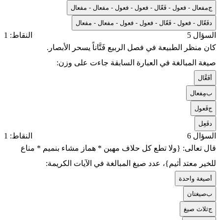
ج
مفعال - فعول - فَعّال - فعول - فعول - مفعال - مفعال
د
فَعّال - فعول - فَعّال - فعول - فعول - مفعال - مفعال
السؤال 5
النقاط: 1
كان منظر الطبيعة في فصل الربيع فَتَّاناً يسحر الأبصار.
صيغة المبالغة في العبارة السابقة جاءت على وزن:
أ
فَعَّال
ب
مِفعال
ج
فَعول
د
فَعِل
السؤال 6
النقاط: 1
قال تعالى: {ولا تطع كل حلاف مهين * هماز مشاء بنميم * مناع
للخير معتد أثيم}، عدد صيغ المبالغة في الآيات الكريمة:
أ
صيغة واحدة
ب
صيغتان
ج
ثلاث صيغ