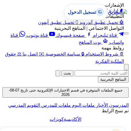
الإشعارات
🔔
إدارة الإشعارات
G
تسجيل الدخول
التطبيقات
🤖
تحميل تطبيق أندرويد

تحميل تطبيق آيفون
التواصل الاجتماعي | المناهج البحرينية
قناة تيليجرام
صفحة فيسبوك
قناة يوتيوب
قناة
واتساب
بوت المناهج
روابط مهمة
📄
شروط الاستخدام
🔒
سياسة الخصوصية
✉️
اتصل بنا
⚖️
حقوق
الملكية الفكرية
بحث
المناهج البحرينية
جميع الملفات المتوفرة في قسم الاختبارات الإلكترونية حتى تاريخ 07-08-
2026
المدرسون
الأخبار
ملفات اليوم
ملفات للمدرس
التقويم المدرسي
تم نسخ الرابط
الأكاديمية
كويزات