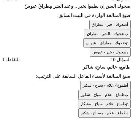
ضحوك السن إن نطقوا بخير .. وعند الشر مِطراقٌ عبوسُ
صيغ المبالغة الواردة في البيت السابق:
أ
ضحوك - خير - مطراق
ب
ضحوك - الشر - مطراق
ج
ضحوك - مطراق - عبوس
د
ضحوك - خير - عبوس
السؤال 10
النقاط: 1
طامع، عالم، سابح، شاكر
صيغ المبالغة لأسماء الفاعل السابقة على الترتيب:
أ
طموع - علام - سباح - شكير
ب
طماع - علام - سباح - شكور
ج
طماع - علام - سباح - مشكار
د
طماع - علام - مسباح - شكير