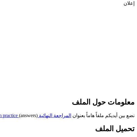
إعلان
معلومات حول الملف
نضع بين أيديكم ملفاً هاماً بعنوان
المراجعة النهائية Final Exam practice
(answers) وتتجلى قيمة الملف وآهدافه في تعريف الطالب على المراجعة الخاصّة بالامتحان ، وذلك وفق منهاج مملكة البحرين.
تحميل الملف