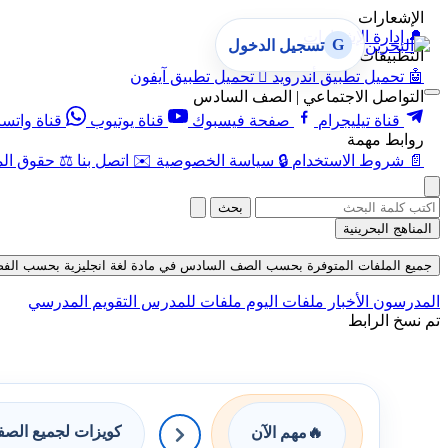
الإشعارات
🔔
إدارة الإشعارات
G
تسجيل الدخول
التطبيقات
🤖
تحميل تطبيق أندرويد

تحميل تطبيق آيفون
التواصل الاجتماعي | الصف السادس
قناة تيليجرام
صفحة فيسبوك
قناة يوتيوب
قناة واتس
روابط مهمة
📄
شروط الاستخدام
🔒
سياسة الخصوصية
✉️
اتصل بنا
⚖️
حقوق الم
بحث
المناهج البحرينية
جميع الملفات المتوفرة بحسب الصف السادس في مادة لغة انجليزية بحسب الفصل الثان
المدرسون
الأخبار
ملفات اليوم
ملفات للمدرس
التقويم المدرسي
تم نسخ الرابط
كويزات لجميع الص
🔥
مهم الآن