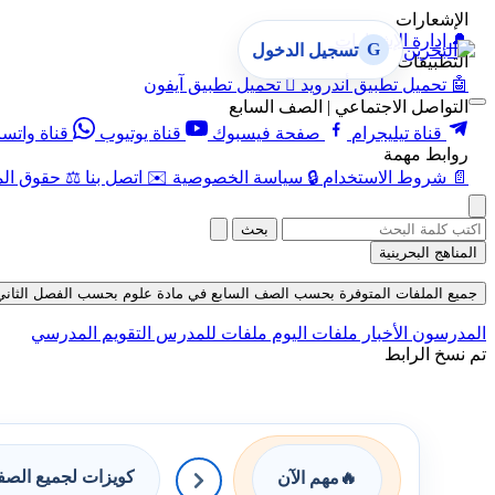
الإشعارات
🔔
إدارة الإشعارات
G
تسجيل الدخول
التطبيقات
🤖
تحميل تطبيق أندرويد

تحميل تطبيق آيفون
التواصل الاجتماعي | الصف السابع
قناة تيليجرام
صفحة فيسبوك
قناة يوتيوب
قناة واتس
روابط مهمة
📄
شروط الاستخدام
🔒
سياسة الخصوصية
✉️
اتصل بنا
⚖️
حقوق الم
بحث
المناهج البحرينية
جميع الملفات المتوفرة بحسب الصف السابع في مادة علوم بحسب الفصل الثاني في قسم
المدرسون
الأخبار
ملفات اليوم
ملفات للمدرس
التقويم المدرسي
تم نسخ الرابط
كويزات لجميع الص
🔥
مهم الآن