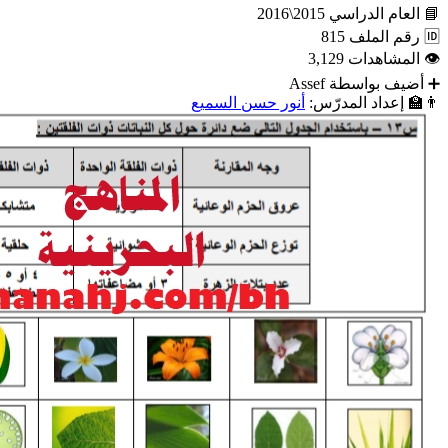
📘
العام الدراسي
2015\2016
🆔
رقم الملف
815
👁
المشاهدات
3,129
➕
أضيف بواسطة
Assef
👨‍🏫
إعداد المدرّس:
أنور حسن السميع