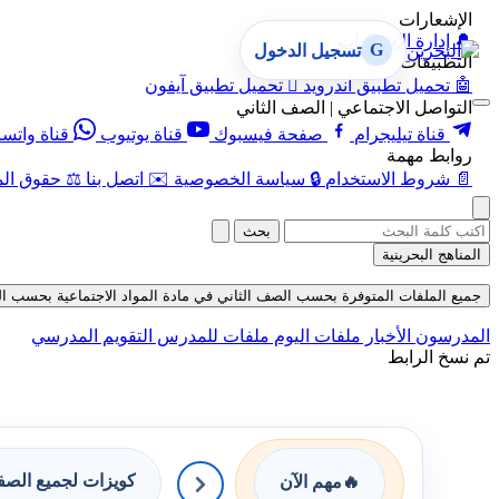
الإشعارات
🔔
إدارة الإشعارات
G
تسجيل الدخول
التطبيقات
🤖
تحميل تطبيق أندرويد

تحميل تطبيق آيفون
التواصل الاجتماعي | الصف الثاني
قناة تيليجرام
صفحة فيسبوك
قناة يوتيوب
قناة واتس
روابط مهمة
📄
شروط الاستخدام
🔒
سياسة الخصوصية
✉️
اتصل بنا
⚖️
حقوق الم
بحث
المناهج البحرينية
جميع الملفات المتوفرة بحسب الصف الثاني في مادة المواد الاجتماعية بحسب الفصل ال
المدرسون
الأخبار
ملفات اليوم
ملفات للمدرس
التقويم المدرسي
تم نسخ الرابط
كويزات لجميع الص
🔥
مهم الآن