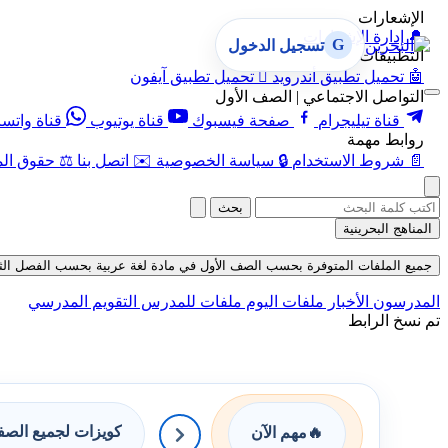
الإشعارات
🔔
إدارة الإشعارات
G
تسجيل الدخول
التطبيقات
🤖
تحميل تطبيق أندرويد

تحميل تطبيق آيفون
التواصل الاجتماعي | الصف الأول
قناة تيليجرام
صفحة فيسبوك
قناة يوتيوب
قناة واتس
روابط مهمة
📄
شروط الاستخدام
🔒
سياسة الخصوصية
✉️
اتصل بنا
⚖️
حقوق الم
بحث
المناهج البحرينية
جميع الملفات المتوفرة بحسب الصف الأول في مادة لغة عربية بحسب الفصل الثاني في 
المدرسون
الأخبار
ملفات اليوم
ملفات للمدرس
التقويم المدرسي
تم نسخ الرابط
كويزات لجميع الص
🔥
مهم الآن