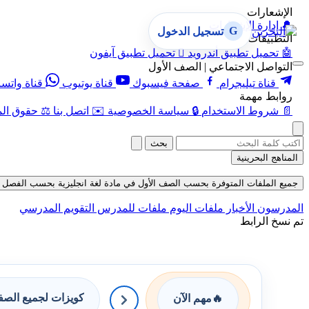
الإشعارات
🔔
إدارة الإشعارات
G
تسجيل الدخول
التطبيقات
🤖
تحميل تطبيق أندرويد

تحميل تطبيق آيفون
التواصل الاجتماعي | الصف الأول
قناة تيليجرام
صفحة فيسبوك
قناة يوتيوب
قناة واتس
روابط مهمة
📄
شروط الاستخدام
🔒
سياسة الخصوصية
✉️
اتصل بنا
⚖️
حقوق الم
بحث
المناهج البحرينية
جميع الملفات المتوفرة بحسب الصف الأول في مادة لغة انجليزية بحسب الفصل الثاني ف
المدرسون
الأخبار
ملفات اليوم
ملفات للمدرس
التقويم المدرسي
تم نسخ الرابط
كويزات لجميع الص
🔥
مهم الآن