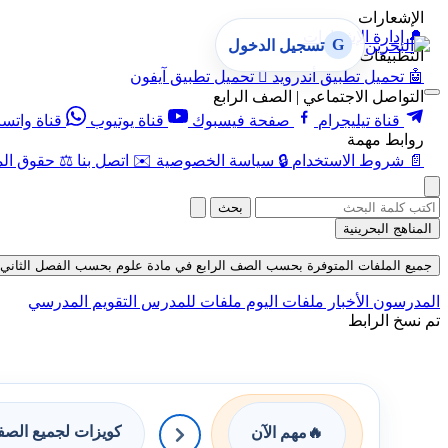
الإشعارات
🔔
إدارة الإشعارات
G
تسجيل الدخول
التطبيقات
🤖
تحميل تطبيق أندرويد

تحميل تطبيق آيفون
التواصل الاجتماعي | الصف الرابع
قناة تيليجرام
صفحة فيسبوك
قناة يوتيوب
قناة واتس
روابط مهمة
📄
شروط الاستخدام
🔒
سياسة الخصوصية
✉️
اتصل بنا
⚖️
حقوق الم
بحث
المناهج البحرينية
جميع الملفات المتوفرة بحسب الصف الرابع في مادة علوم بحسب الفصل الثاني في قسم 
المدرسون
الأخبار
ملفات اليوم
ملفات للمدرس
التقويم المدرسي
تم نسخ الرابط
كويزات لجميع الص
🔥
مهم الآن