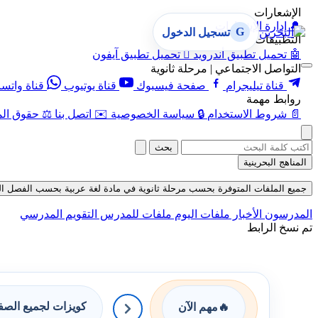
الإشعارات
🔔
إدارة الإشعارات
G
تسجيل الدخول
التطبيقات
🤖
تحميل تطبيق أندرويد

تحميل تطبيق آيفون
التواصل الاجتماعي | مرحلة ثانوية
قناة تيليجرام
صفحة فيسبوك
قناة يوتيوب
قناة واتس
روابط مهمة
📄
شروط الاستخدام
🔒
سياسة الخصوصية
✉️
اتصل بنا
⚖️
حقوق الم
بحث
المناهج البحرينية
جميع الملفات المتوفرة بحسب مرحلة ثانوية في مادة لغة عربية بحسب الفصل الثاني في
المدرسون
الأخبار
ملفات اليوم
ملفات للمدرس
التقويم المدرسي
تم نسخ الرابط
كويزات لجميع الص
🔥
مهم الآن