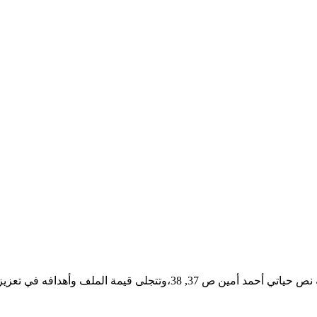
نضع بين أيديكم ملفاً بعنوان أنشطة مقرر عرب 101 تحليل وضع البداية نص 