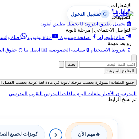
الإشعارات
🔔
إدارة الإشعارات
G
تسجيل الدخول
التطبيقات
🤖
تحميل تطبيق أندرويد

تحميل تطبيق آيفون
التواصل الاجتماعي | مرحلة ثانوية
قناة تيليجرام
صفحة فيسبوك
قناة يوتيوب
قناة واتس
روابط مهمة
📄
شروط الاستخدام
🔒
سياسة الخصوصية
✉️
اتصل بنا
⚖️
حقوق الم
بحث
المناهج البحرينية
جميع الملفات المتوفرة بحسب مرحلة ثانوية في مادة لغة عربية بحسب الفصل الثاني في
المدرسون
الأخبار
ملفات اليوم
ملفات للمدرس
التقويم المدرسي
تم نسخ الرابط
كويزات لجميع الص
🔥
مهم الآن