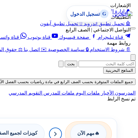
الإشعارات
🔔
إدارة الإشعارات
G
تسجيل الدخول
التطبيقات
🤖
تحميل تطبيق أندرويد

تحميل تطبيق آيفون
التواصل الاجتماعي | الصف الرابع
قناة تيليجرام
صفحة فيسبوك
قناة يوتيوب
قناة واتس
روابط مهمة
📄
شروط الاستخدام
🔒
سياسة الخصوصية
✉️
اتصل بنا
⚖️
حقوق الم
بحث
المناهج البحرينية
جميع الملفات المتوفرة بحسب الصف الرابع في مادة رياضيات بحسب الفصل الأول في 
المدرسون
الأخبار
ملفات اليوم
ملفات للمدرس
التقويم المدرسي
تم نسخ الرابط
كويزات لجميع الص
🔥
مهم الآن