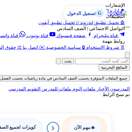
الإشعارات
🔔
إدارة الإشعارات
G
تسجيل الدخول
التطبيقات
🤖
تحميل تطبيق أندرويد

تحميل تطبيق آيفون
التواصل الاجتماعي | الصف السادس
قناة تيليجرام
صفحة فيسبوك
قناة يوتيوب
قناة واتس
روابط مهمة
📄
شروط الاستخدام
🔒
سياسة الخصوصية
✉️
اتصل بنا
⚖️
حقوق الم
بحث
المناهج البحرينية
جميع الملفات المتوفرة بحسب الصف السادس في مادة رياضيات بحسب الفصل الثاني في 
المدرسون
الأخبار
ملفات اليوم
ملفات للمدرس
التقويم المدرسي
تم نسخ الرابط
كويزات لجميع الص
🔥
مهم الآن