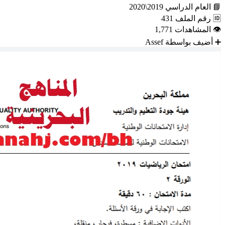
📘
العام الدراسي
2019\2020
🆔
رقم الملف
431
👁
المشاهدات
1,771
➕
أضيف بواسطة
Assef