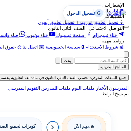
الإشعارات
🔔
إدارة الإشعارات
G
تسجيل الدخول
التطبيقات
🤖
تحميل تطبيق أندرويد

تحميل تطبيق آيفون
التواصل الاجتماعي | الصف الثاني الثانوي
قناة تيليجرام
صفحة فيسبوك
قناة يوتيوب
قناة واتس
روابط مهمة
📄
شروط الاستخدام
🔒
سياسة الخصوصية
✉️
اتصل بنا
⚖️
حقوق الم
بحث
المناهج البحرينية
جميع الملفات المتوفرة بحسب الصف الثاني الثانوي في مادة لغة انجليزية بحسب الفصل
المدرسون
الأخبار
ملفات اليوم
ملفات للمدرس
التقويم المدرسي
تم نسخ الرابط
كويزات لجميع الص
🔥
مهم الآن