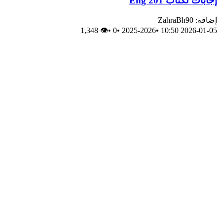
إجابات لكتاب Eng 201
إضافة: ZahraBh90
👁 1,348
•
0
•
2025-2026
•
2026-01-05 10:50