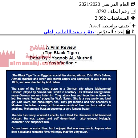
📘
العام الدراسي
2020\2021
🆔
رقم الملف
3792
👁
المشاهدات
2,092
➕
أضيف بواسطة
Assef
👨‍🏫
إعداد المدرّس:
يعقوب عبد الله المرباطي