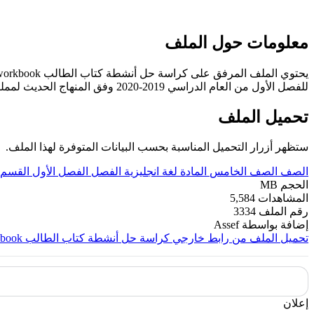
معلومات حول الملف
يحتوي الملف المرفق على كراسة حل أنشطة كتاب الطالب workbook في مادة اللغة الانجليزية للصف الخامس الابتدائي
للفصل الأول من العام الدراسي 2019-2020 وفق المنهاج الحديث لمملكة البحرين. ----- مع التمنيات لجميع الطلبة بالنجاح والتفوق.
تحميل الملف
ستظهر أزرار التحميل المناسبة بحسب البيانات المتوفرة لهذا الملف.
الصف
الصف الخامس
المادة
لغة انجليزية
الفصل
الفصل الأول
القسم
الحجم
MB
المشاهدات
5,584
رقم الملف
3334
إضافة بواسطة
Assef
تحميل الملف من رابط خارجي
كراسة حل أنشطة كتاب الطالب workbook
إعلان