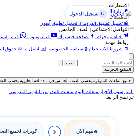
الإشعارات
🔔
إدارة الإشعارات
G
تسجيل الدخول
التطبيقات
🤖
تحميل تطبيق أندرويد

تحميل تطبيق آيفون
التواصل الاجتماعي | الصف الخامس
قناة تيليجرام
صفحة فيسبوك
قناة يوتيوب
قناة واتس
روابط مهمة
📄
شروط الاستخدام
🔒
سياسة الخصوصية
✉️
اتصل بنا
⚖️
حقوق الم
بحث
المناهج البحرينية
جميع الملفات المتوفرة بحسب الصف الخامس في مادة لغة انجليزية بحسب الفصل الأول
المدرسون
الأخبار
ملفات اليوم
ملفات للمدرس
التقويم المدرسي
تم نسخ الرابط
كويزات لجميع الص
🔥
مهم الآن