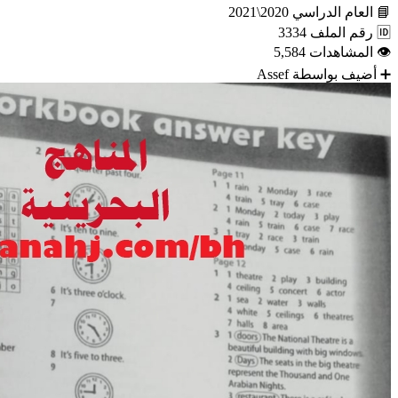
📘
العام الدراسي
2020\2021
🆔
رقم الملف
3334
👁
المشاهدات
5,584
➕
أضيف بواسطة
Assef