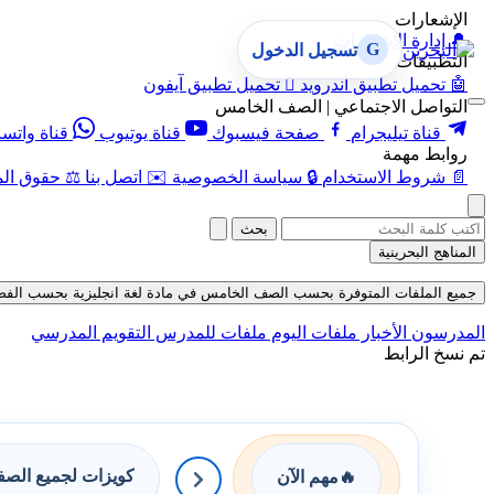
الإشعارات
🔔
إدارة الإشعارات
G
تسجيل الدخول
التطبيقات
🤖
تحميل تطبيق أندرويد

تحميل تطبيق آيفون
التواصل الاجتماعي | الصف الخامس
قناة تيليجرام
صفحة فيسبوك
قناة يوتيوب
قناة واتس
روابط مهمة
📄
شروط الاستخدام
🔒
سياسة الخصوصية
✉️
اتصل بنا
⚖️
حقوق الم
بحث
المناهج البحرينية
جميع الملفات المتوفرة بحسب الصف الخامس في مادة لغة انجليزية بحسب الفصل الثان
المدرسون
الأخبار
ملفات اليوم
ملفات للمدرس
التقويم المدرسي
تم نسخ الرابط
كويزات لجميع الص
🔥
مهم الآن