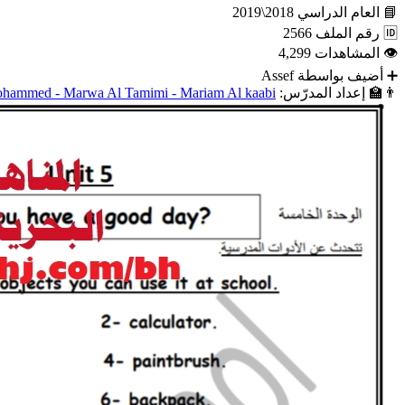
📘
العام الدراسي
2018\2019
🆔
رقم الملف
2566
👁
المشاهدات
4,299
➕
أضيف بواسطة
Assef
👨‍🏫
إعداد المدرّس:
hammed - Marwa Al Tamimi - Mariam Al kaabi