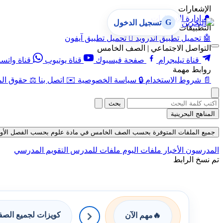
الإشعارات
🔔
إدارة الإشعارات
G
تسجيل الدخول
التطبيقات
🤖
تحميل تطبيق أندرويد

تحميل تطبيق آيفون
التواصل الاجتماعي | الصف الخامس
قناة تيليجرام
صفحة فيسبوك
قناة يوتيوب
قناة واتس
روابط مهمة
📄
شروط الاستخدام
🔒
سياسة الخصوصية
✉️
اتصل بنا
⚖️
حقوق الم
بحث
المناهج البحرينية
جميع الملفات المتوفرة بحسب الصف الخامس في مادة علوم بحسب الفصل الأول في قسم
المدرسون
الأخبار
ملفات اليوم
ملفات للمدرس
التقويم المدرسي
تم نسخ الرابط
كويزات لجميع الص
🔥
مهم الآن