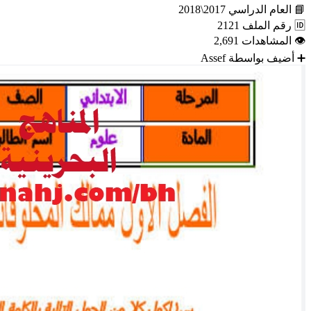
📘
العام الدراسي
2017\2018
🆔
رقم الملف
2121
👁
المشاهدات
2,691
➕
أضيف بواسطة
Assef