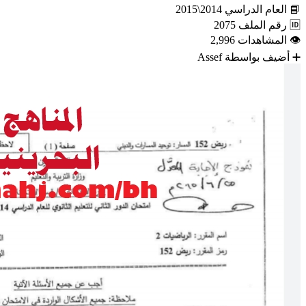
📘
العام الدراسي
2014\2015
🆔
رقم الملف
2075
👁
المشاهدات
2,996
➕
أضيف بواسطة
Assef