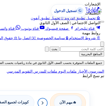
الإشعارات
🔔
إدارة الإشعارات
G
تسجيل الدخول
التطبيقات
🤖
تحميل تطبيق أندرويد

تحميل تطبيق آيفون
التواصل الاجتماعي | الصف الأول الثانوي
قناة تيليجرام
صفحة فيسبوك
قناة يوتيوب
قناة واتس
روابط مهمة
📄
شروط الاستخدام
🔒
سياسة الخصوصية
✉️
اتصل بنا
⚖️
حقوق الم
بحث
المناهج البحرينية
جميع الملفات المتوفرة بحسب الصف الأول الثانوي في مادة رياضيات بحسب الفصل الثان
المدرسون
الأخبار
ملفات اليوم
ملفات للمدرس
التقويم المدرسي
تم نسخ الرابط
كويزات لجميع الص
🔥
مهم الآن