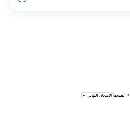
>
القسم