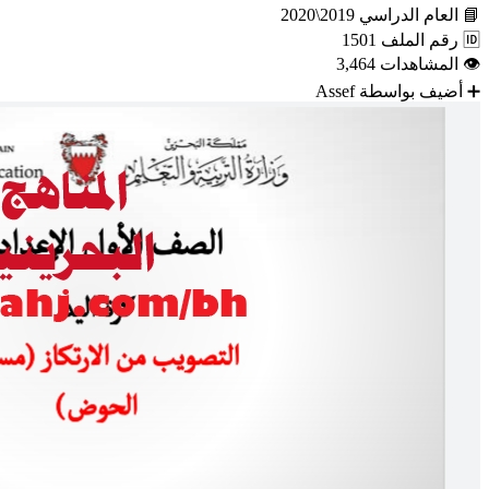
📘
العام الدراسي
2019\2020
🆔
رقم الملف
1501
👁
المشاهدات
3,464
➕
أضيف بواسطة
Assef