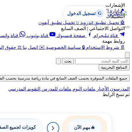
الإشعارات
🔔
إدارة الإشعارات
G
تسجيل الدخول
التطبيقات
🤖
تحميل تطبيق أندرويد

تحميل تطبيق آيفون
التواصل الاجتماعي | الصف السابع
قناة تيليجرام
صفحة فيسبوك
قناة يوتيوب
قناة واتس
روابط مهمة
📄
شروط الاستخدام
🔒
سياسة الخصوصية
✉️
اتصل بنا
⚖️
حقوق الم
بحث
المناهج البحرينية
جميع الملفات المتوفرة بحسب الصف السابع في مادة رياضة مدرسية بحسب الفصل الثا
المدرسون
الأخبار
ملفات اليوم
ملفات للمدرس
التقويم المدرسي
تم نسخ الرابط
كويزات لجميع الص
🔥
مهم الآن