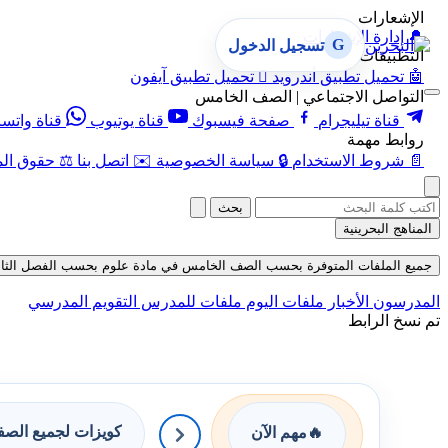
الإشعارات
🔔
إدارة الإشعارات
G
تسجيل الدخول
التطبيقات
🤖
تحميل تطبيق أندرويد

تحميل تطبيق آيفون
التواصل الاجتماعي | الصف الخامس
قناة تيليجرام
صفحة فيسبوك
قناة يوتيوب
قناة واتس
روابط مهمة
📄
شروط الاستخدام
🔒
سياسة الخصوصية
✉️
اتصل بنا
⚖️
حقوق الم
بحث
المناهج البحرينية
جميع الملفات المتوفرة بحسب الصف الخامس في مادة علوم بحسب الفصل الثاني في قس
المدرسون
الأخبار
ملفات اليوم
ملفات للمدرس
التقويم المدرسي
تم نسخ الرابط
كويزات لجميع الص
🔥
مهم الآن