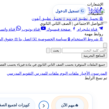
الإشعارات
🔔
إدارة الإشعارات
G
تسجيل الدخول
التطبيقات
🤖
تحميل تطبيق أندرويد

تحميل تطبيق آيفون
التواصل الاجتماعي | الصف الثاني الثانوي
قناة تيليجرام
صفحة فيسبوك
قناة يوتيوب
قناة واتس
روابط مهمة
📄
شروط الاستخدام
🔒
سياسة الخصوصية
✉️
اتصل بنا
⚖️
حقوق الم
بحث
المناهج البحرينية
جميع الملفات المتوفرة بحسب الصف الثاني الثانوي في مادة فيزياء بحسب الفصل الثان
المدرسون
الأخبار
ملفات اليوم
ملفات للمدرس
التقويم المدرسي
تم نسخ الرابط
كويزات لجميع الص
🔥
مهم الآن