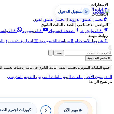
الإشعارات
🔔
إدارة الإشعارات
G
تسجيل الدخول
التطبيقات
🤖
تحميل تطبيق أندرويد

تحميل تطبيق آيفون
التواصل الاجتماعي | الصف الثالث الثانوي
قناة تيليجرام
صفحة فيسبوك
قناة يوتيوب
قناة واتس
روابط مهمة
📄
شروط الاستخدام
🔒
سياسة الخصوصية
✉️
اتصل بنا
⚖️
حقوق الم
بحث
المناهج البحرينية
جميع الملفات المتوفرة بحسب الصف الثالث الثانوي في مادة رياضيات بحسب الفصل الثا
المدرسون
الأخبار
ملفات اليوم
ملفات للمدرس
التقويم المدرسي
تم نسخ الرابط
كويزات لجميع الص
🔥
مهم الآن