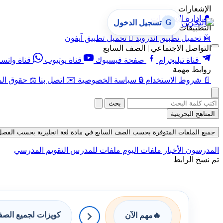
الإشعارات
🔔
إدارة الإشعارات
G
تسجيل الدخول
التطبيقات
🤖
تحميل تطبيق أندرويد

تحميل تطبيق آيفون
التواصل الاجتماعي | الصف السابع
قناة تيليجرام
صفحة فيسبوك
قناة يوتيوب
قناة واتس
روابط مهمة
📄
شروط الاستخدام
🔒
سياسة الخصوصية
✉️
اتصل بنا
⚖️
حقوق الم
بحث
المناهج البحرينية
جميع الملفات المتوفرة بحسب الصف السابع في مادة لغة انجليزية بحسب الفصل الأول 
المدرسون
الأخبار
ملفات اليوم
ملفات للمدرس
التقويم المدرسي
تم نسخ الرابط
كويزات لجميع الص
🔥
مهم الآن