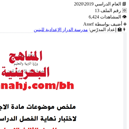
📘
العام الدراسي
2019\2020
🆔
رقم الملف
13
👁
المشاهدات
6,424
➕
أضيف بواسطة
Assef
👨‍🏫
إعداد المدرّس:
مدرسة الدراز الإعدادية للبنين