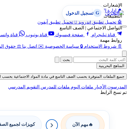
الإشعارات
🔔
إدارة الإشعارات
G
تسجيل الدخول
التطبيقات
🤖
تحميل تطبيق أندرويد

تحميل تطبيق آيفون
التواصل الاجتماعي | الصف التاسع
قناة تيليجرام
صفحة فيسبوك
قناة يوتيوب
قناة واتس
روابط مهمة
📄
شروط الاستخدام
🔒
سياسة الخصوصية
✉️
اتصل بنا
⚖️
حقوق الم
بحث
المناهج البحرينية
جميع الملفات المتوفرة بحسب الصف التاسع في مادة المواد الاجتماعية بحسب الفصل ا
المدرسون
الأخبار
ملفات اليوم
ملفات للمدرس
التقويم المدرسي
تم نسخ الرابط
كويزات لجميع الص
🔥
مهم الآن