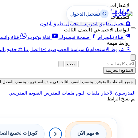
الإشعارات
🔔
إدارة الإشعارات
G
تسجيل الدخول
التطبيقات
🤖
تحميل تطبيق أندرويد

تحميل تطبيق آيفون
التواصل الاجتماعي | الصف الثالث
قناة تيليجرام
صفحة فيسبوك
قناة يوتيوب
قناة واتس
روابط مهمة
📄
شروط الاستخدام
🔒
سياسة الخصوصية
✉️
اتصل بنا
⚖️
حقوق الم
بحث
المناهج البحرينية
جميع الملفات المتوفرة بحسب الصف الثالث في مادة لغة عربية بحسب الفصل الثاني في
المدرسون
الأخبار
ملفات اليوم
ملفات للمدرس
التقويم المدرسي
تم نسخ الرابط
كويزات لجميع الص
🔥
مهم الآن