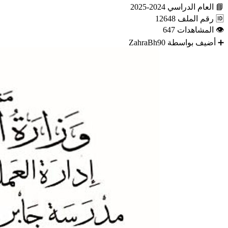
📘
العام الدراسي
2024-2025
🆔
رقم الملف
12648
👁
المشاهدات
647
➕
أضيف بواسطة
ZahraBh90