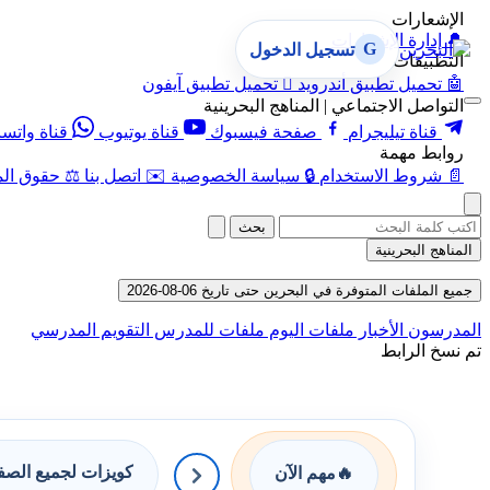
الإشعارات
🔔
إدارة الإشعارات
G
تسجيل الدخول
التطبيقات
🤖
تحميل تطبيق أندرويد

تحميل تطبيق آيفون
التواصل الاجتماعي | المناهج البحرينية
قناة تيليجرام
صفحة فيسبوك
قناة يوتيوب
قناة واتس
روابط مهمة
📄
شروط الاستخدام
🔒
سياسة الخصوصية
✉️
اتصل بنا
⚖️
حقوق الم
بحث
المناهج البحرينية
جميع الملفات المتوفرة في البحرين حتى تاريخ 06-08-2026
المدرسون
الأخبار
ملفات اليوم
ملفات للمدرس
التقويم المدرسي
تم نسخ الرابط
كويزات لجميع الص
🔥
مهم الآن