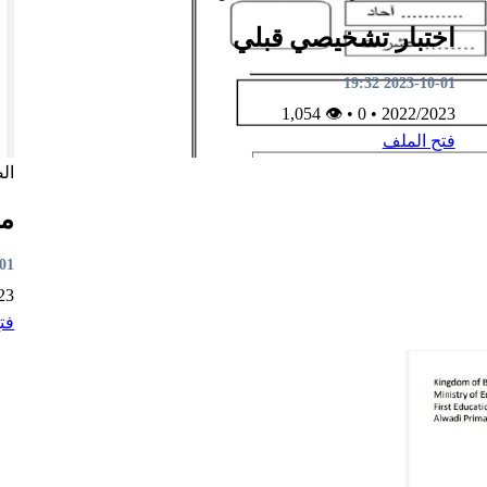
اختبار تشخيصي قبلي
2023-10-01 19:32
👁 1,054
•
0
•
2022/2023
فتح الملف
ال
مذ
9:29
23
فت