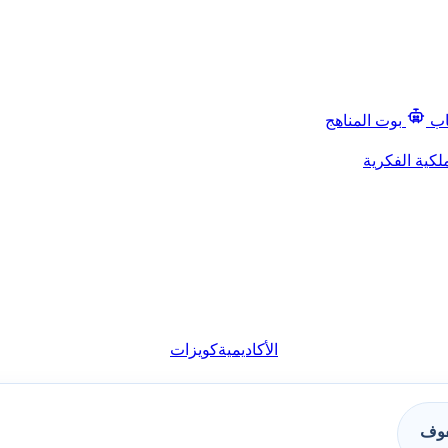
اب
بوت المناهج
لكية الفكرية
الأكاديمية
كويزات
فوف